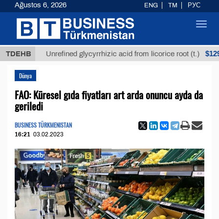
Ağustos 6, 2026
ENG
TM
РУС
Toggl
navig
$12935,18
TDEHB
Unrefined glycyrrhizic acid from licorice root (t.)
Dünya
FAO: Küresel gıda fiyatları art arda onuncu ayda da
geriledi
BUSINESS TÜRKMENISTAN
16:21
03.02.2023