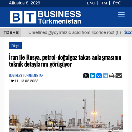
Ağustos 8, 2026
ENG
TM
РУС
Toggl
navig
$12935,18
TDEHB
Unrefined glycyrrhizic acid from licorice root (t.)
Dünya
İran ile Rusya, petrol-doğalgaz takas anlaşmasının
teknik detaylarını görüşüyor
BUSINESS TÜRKMENISTAN
18:11
13.02.2023