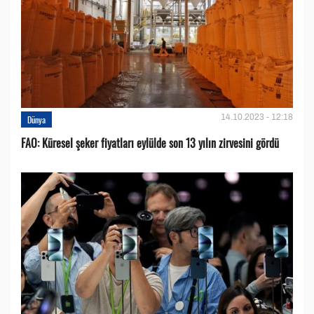
14.10.2023 - 12:18
Dünya
FAO: Küresel şeker fiyatları eylülde son 13 yılın zirvesini gördü