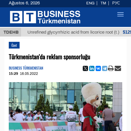
Ağustos 6, 2026
ENG
TM
РУС
Toggl
navig
$12935,18
TDEHB
Unrefined glycyrrhizic acid from licorice root (t.)
Özet
Türkmenistan'da reklam sponsorluğu
BUSINESS TÜRKMENISTAN
15:29
16.05.2022