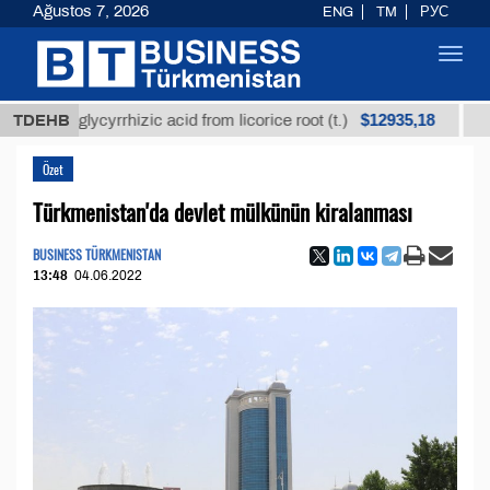
Ağustos 7, 2026
ENG
TM
РУС
Toggl
navig
$12935,18
ned glycyrrhizic acid from licorice root (t.)
TDEHB
Low-sul
Özet
Türkmenistan'da devlet mülkünün kiralanması
BUSINESS TÜRKMENISTAN
13:48
04.06.2022