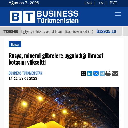
Ağustos 7, 2026
ENG
TM
РУС
Toggl
navig
$12935,18
ned glycyrrhizic acid from licorice root (t.)
TDEHB
Low-sul
Dünya
Rusya, mineral gübrelere uyguladığı ihracat
kotasını yükseltti
BUSINESS TÜRKMENISTAN
14:12
28.01.2023