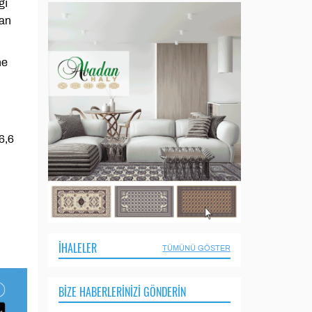
ğı
dan
ne
6,6
İHALELER
TÜMÜNÜ GÖSTER
BIZE HABERLERINIZI GÖNDERIN