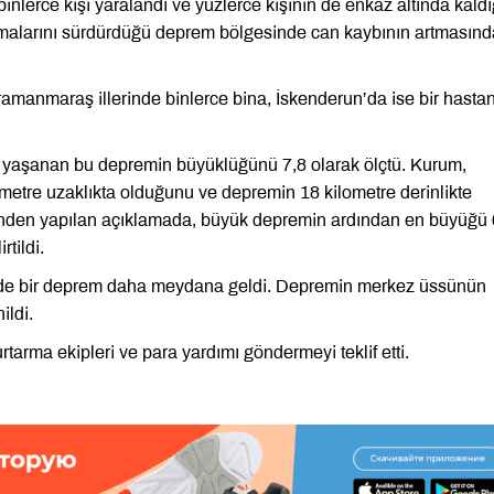
nlerce kişi yaralandı ve yüzlerce kişinin de enkaz altında kaldı
ışmalarını sürdürdüğü deprem bölgesinde can kaybının artmasın
manmaraş illerinde binlerce bina, İskenderun’da ise bir hasta
 yaşanan bu depremin büyüklüğünü 7,8 olarak ölçtü. Kurum,
etre uzaklıkta olduğunu ve depremin 18 kilometre derinlikte
’nden yapılan açıklamada, büyük depremin ardından en büyüğü 
tildi.
nde bir deprem daha meydana geldi. Depremin merkez üssünün
ildi.
tarma ekipleri ve para yardımı göndermeyi teklif etti.