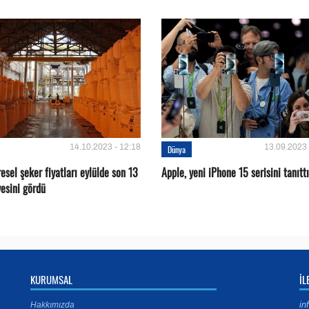
14.10.2023 - 12:18
13.09.2023 
Dünya
esel şeker fiyatları eylülde son 13
Apple, yeni iPhone 15 serisini tanıttı
rvesini gördü
KURUMSAL
İL
in
Hakkımızda