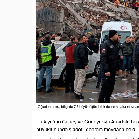
Öğleden sonra bölgede 7,6 büyüklüğünde bir deprem daha meydana
Türkiye’nin Güney ve Güneydoğu Anadolu bölges
büyüklüğünde şiddetli deprem meydana geldi. De