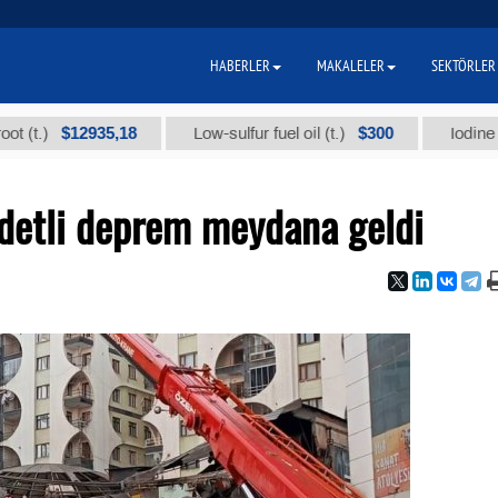
HABERLER
MAKALELER
SEKTÖRLER
$12935,18
$300
Low-sulfur fuel oil (t.)
Iodine technica
ddetli deprem meydana geldi