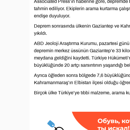
Associated Press’in haberine göre, depremde bi
tahmin ediliyor. Ekiplerin arama kurtarma çal
endişe duyuluyor.
Deprem sonrasında ülkenin Gaziantep ve Kahra
yıkıldı.
ABD Jeoloji Araştırma Kurumu, pazartesi günü
depremin merkez üssünün Gaziantep’e 33 kilom
meydana geldiğini kaydetti. Türkiye Hükümeti
büyüklüğünde 20 artçı sarsıntının yaşandığı belir
Ayrıca öğleden sonra bölgede 7,6 büyüklüğü
Kahramanmaraş’ın Elbistan ilçesi olduğu öğren
Birçok ülke Türkiye’ye tıbbi malzeme, arama kur