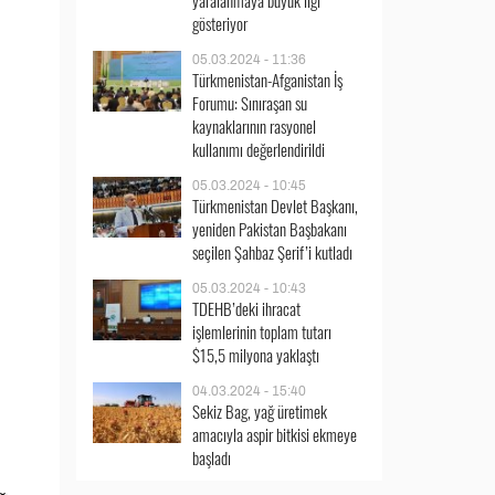
yaralanmaya büyük ilgi
gösteriyor
05.03.2024 - 11:36
Türkmenistan-Afganistan İş
Forumu: Sınıraşan su
kaynaklarının rasyonel
kullanımı değerlendirildi
05.03.2024 - 10:45
Türkmenistan Devlet Başkanı,
yeniden Pakistan Başbakanı
seçilen Şahbaz Şerif’i kutladı
05.03.2024 - 10:43
TDEHB’deki ihracat
işlemlerinin toplam tutarı
$15,5 milyona yaklaştı
04.03.2024 - 15:40
Sekiz Bag, yağ üretimek
amacıyla aspir bitkisi ekmeye
başladı