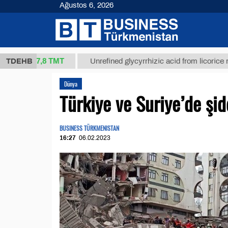
Ağustos 6, 2026
37,8 ТМТ
)
TDEHB
Unrefined glycyrrhizic acid from licorice root (t.)
Dünya
Türkiye ve Suriye’de şi
BUSINESS TÜRKMENISTAN
16:27
06.02.2023