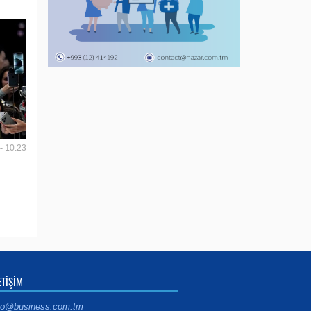
- 10:23
ETİŞİM
fo@business.com.tm