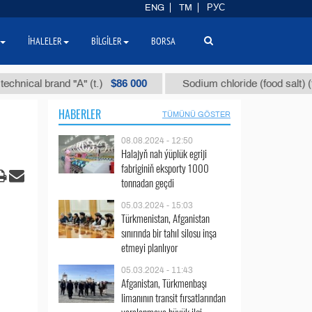
ENG
TM
РУС
İHALELER
BILGILER
BORSA
$86 000
$40
l brand "А" (t.)
Sodium chloride (food salt) (t.)
HABERLER
TÜMÜNÜ GÖSTER
08.08.2024 - 12:50
Halajyň nah ýüplük egriji
fabriginiň eksporty 1000
tonnadan geçdi
05.03.2024 - 15:03
Türkmenistan, Afganistan
sınırında bir tahıl silosu inşa
etmeyi planlıyor
05.03.2024 - 11:43
Afganistan, Türkmenbaşı
limanının transit fırsatlarından