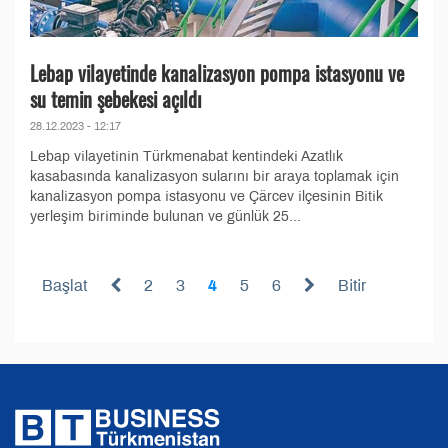
Lebap vilayetinde kanalizasyon pompa istasyonu ve
su temin şebekesi açıldı
28.12.2023 - 12:17
Lebap vilayetinin Türkmenabat kentindeki Azatlık
kasabasında kanalizasyon sularını bir araya toplamak için
kanalizasyon pompa istasyonu ve Çärcev ilçesinin Bitik
yerleşim biriminde bulunan ve günlük 25...
Başlat
2
3
4
5
6
Bitir