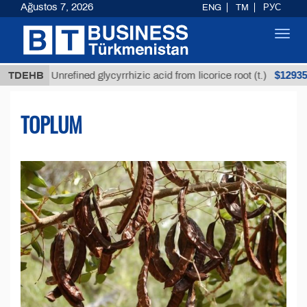
Ağustos 7, 2026
ENG
TM
РУС
Toggl
navig
$12935,18
Unrefined glycyrrhizic acid from licorice root (t.)
TDEHB
TOPLUM