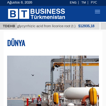
Ağustos 6, 2026
ENG
TM
РУС
Toggl
navig
$12935,18
 glycyrrhizic acid from licorice root (t.)
TDEHB
Low-sulfur 
DÜNYA