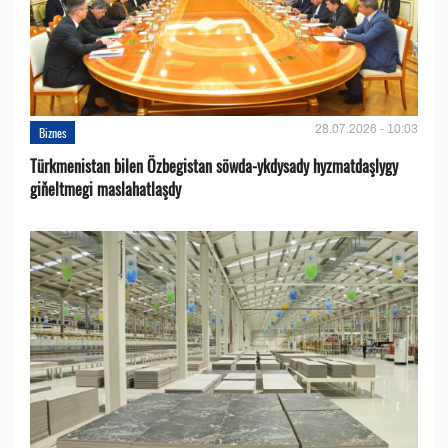
28.07.2026 - 10:03
Biznes
Türkmenistan bilen Özbegistan söwda-ykdysady hyzmatdaşlygy
giňeltmegi maslahatlaşdy