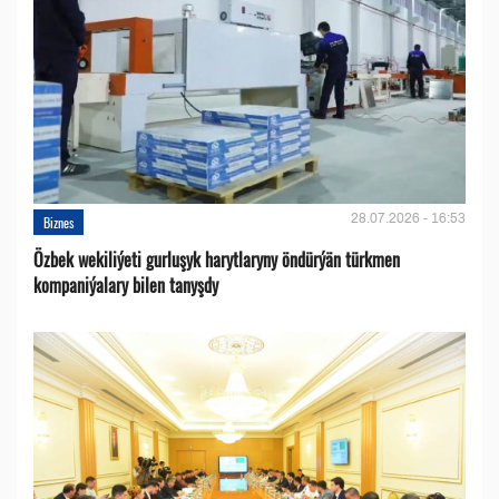
28.07.2026 - 16:53
Biznes
Özbek wekiliýeti gurluşyk harytlaryny öndürýän türkmen
kompaniýalary bilen tanyşdy