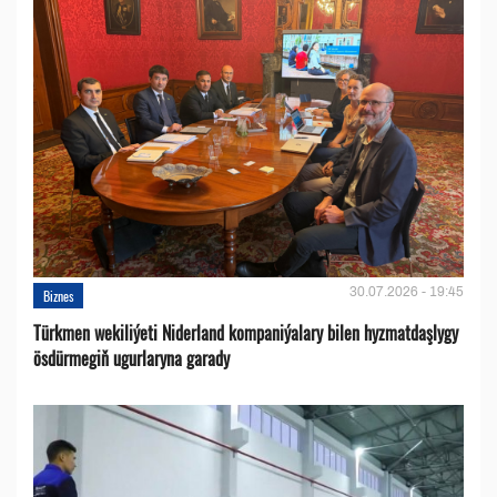
30.07.2026 - 19:45
Biznes
Türkmen wekiliýeti Niderland kompaniýalary bilen hyzmatdaşlygy
ösdürmegiň ugurlaryna garady