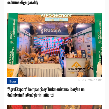
ösdürmeklige garaldy
05.08.2026 - 11:02
Biznes
“AgroEksport” kompaniýasy Türkmenistana iberýän un
önümleriniň görnüşlerini giňeltdi