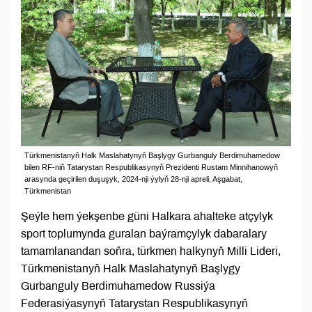
Türkmenistanyň Halk Maslahatynyň Başlygy Gurbanguly Berdimuhamedow
bilen RF-niň Tatarystan Respublikasynyň Prezidenti Rustam Minnihanowyň
arasynda geçirilen duşuşyk, 2024-nji ýylyň 28-nji apreli, Aşgabat,
Türkmenistan
Şeýle hem ýekşenbe güni Halkara ahalteke atçylyk
sport toplumynda guralan baýramçylyk dabaralary
tamamlanandan soňra, türkmen halkynyň Milli Lideri,
Türkmenistanyň Halk Maslahatynyň Başlygy
Gurbanguly Berdimuhamedow Russiýa
Federasiýasynyň Tatarystan Respublikasynyň