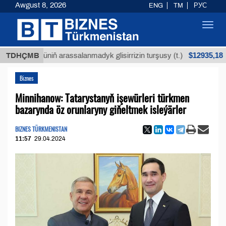
Awgust 8, 2026
ENG
TM
РУС
Toggl
navig
$12935,18
köküniň arassalanmadyk glisirrizin turşusy (t.)
TDHÇMB
Az
Biznes
Minnihanow: Tatarystanyň işewürleri türkmen
bazarynda öz orunlaryny giňeltmek isleýärler
BIZNES TÜRKMENISTAN
11:57
29.04.2024