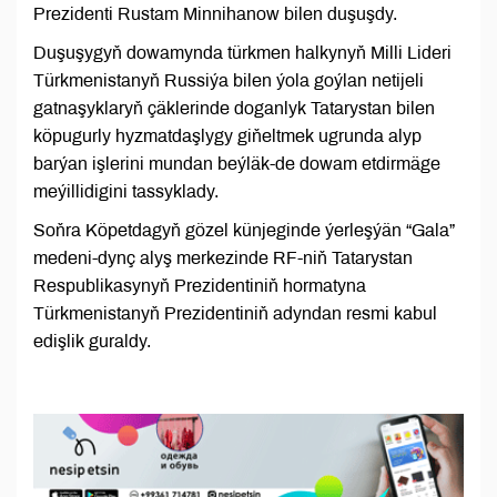
Prezidenti Rustam Minnihanow bilen duşuşdy.
Duşuşygyň dowamynda türkmen halkynyň Milli Lideri
Türkmenistanyň Russiýa bilen ýola goýlan netijeli
gatnaşyklaryň çäklerinde doganlyk Tatarystan bilen
köpugurly hyzmatdaşlygy giňeltmek ugrunda alyp
barýan işlerini mundan beýläk-de dowam etdirmäge
meýillidigini tassyklady.
Soňra Köpetdagyň gözel künjeginde ýerleşýän “Gala”
medeni-dynç alyş merkezinde RF-niň Tatarystan
Respublikasynyň Prezidentiniň hormatyna
Türkmenistanyň Prezidentiniň adyndan resmi kabul
edişlik guraldy.