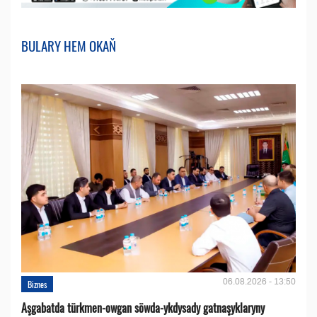
BULARY HEM OKAŇ
06.08.2026 - 13:50
Biznes
Aşgabatda türkmen-owgan söwda-ykdysady gatnaşyklaryny