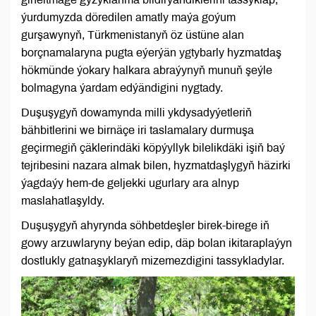
ýurdumyzda döredilen amatly maýa goýum
gurşawynyň, Türkmenistanyň öz üstüne alan
borçnamalaryna pugta eýerýän ygtybarly hyzmatdaş
hökmünde ýokary halkara abraýynyň munuň şeýle
bolmagyna ýardam edýändigini nygtady.
Duşuşygyň dowamynda milli ykdysadyýetleriň
bähbitlerini we birnäçe iri taslamalary durmuşa
geçirmegiň çäklerindäki köpýyllyk bilelikdäki işiň baý
tejribesini nazara almak bilen, hyzmatdaşlygyň häzirki
ýagdaýy hem-de geljekki ugurlary ara alnyp
maslahatlaşyldy.
Duşuşygyň ahyrynda söhbetdeşler birek-birege iň
gowy arzuwlaryny beýan edip, däp bolan ikitaraplaýyn
dostlukly gatnaşyklaryň mizemezdigini tassykladylar.