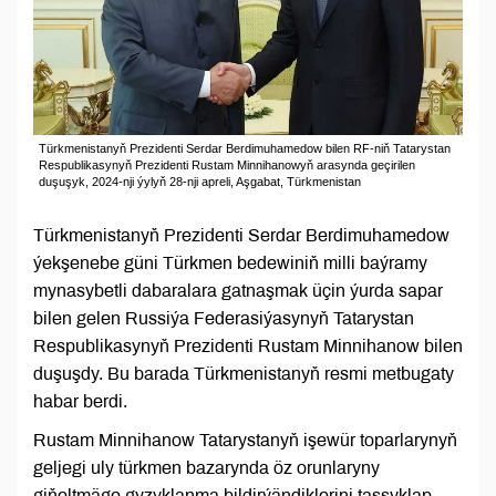
Türkmenistanyň Prezidenti Serdar Berdimuhamedow bilen RF-niň Tatarystan
Respublikasynyň Prezidenti Rustam Minnihanowyň arasynda geçirilen
duşuşyk, 2024-nji ýylyň 28-nji apreli, Aşgabat, Türkmenistan
Türkmenistanyň Prezidenti Serdar Berdimuhamedow
ýekşenebe güni Türkmen bedewiniň milli baýramy
mynasybetli dabaralara gatnaşmak üçin ýurda sapar
bilen gelen Russiýa Federasiýasynyň Tatarystan
Respublikasynyň Prezidenti Rustam Minnihanow bilen
duşuşdy. Bu barada Türkmenistanyň resmi metbugaty
habar berdi.
Rustam Minnihanow Tatarystanyň işewür toparlarynyň
geljegi uly türkmen bazarynda öz orunlaryny
giňeltmäge gyzyklanma bildirýändiklerini tassyklap,