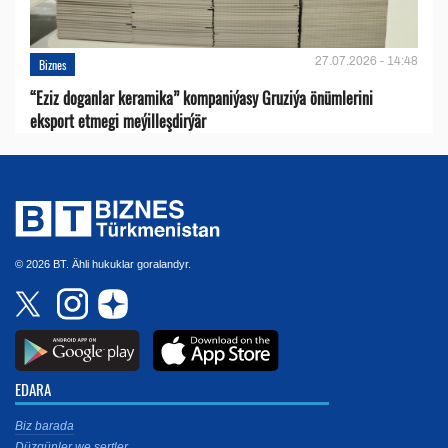
27.07.2026 - 14:48
Biznes
“Eziz doganlar keramika” kompaniýasy Gruziýa önümlerini
eksport etmegi meýilleşdirýär
© 2026 BT. Ähli hukuklar goralandyr.
EDARA
Biz barada
Düzgünler we şertler