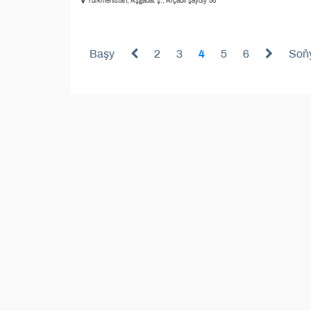
Türkmenistan, Aşgabat ş., Arçabil şaýoly 56
Başy
2
3
4
5
6
Soň