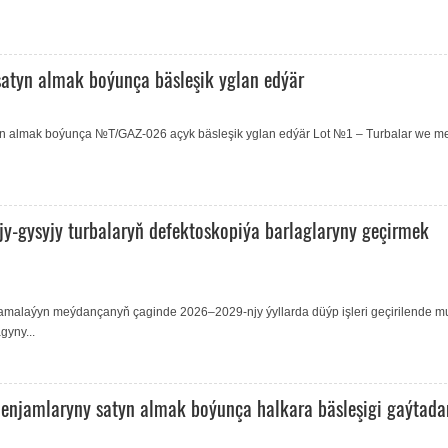
satyn almak boýunça bäsleşik yglan edýär
tyn almak boýunça №T/GAZ-026 açyk bäsleşik yglan edýär Lot №1 – Turbalar we me
-gysyjy turbalaryň defektoskopiýa barlaglaryny geçirmek
malaýyn meýdançanyň çaginde 2026–2029-njy ýyllarda düýp işleri geçirilende mu
gyny...
njamlaryny satyn almak boýunça halkara bäsleşigi gaýtada