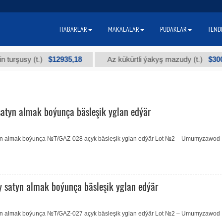
HABARLAR
MAKALALAR
PUDAKLAR
TEND
$12935,18
$300
şusy (t.)
Az kükürtli ýakyş mazudy (t.)
satyn almak boýunça bäsleşik yglan edýär
satyn almak boýunça №T/GAZ-028 açyk bäsleşik yglan edýär Lot №2 – Umumyzawod
satyn almak boýunça bäsleşik yglan edýär
satyn almak boýunça №T/GAZ-027 açyk bäsleşik yglan edýär Lot №2 – Umumyzawod