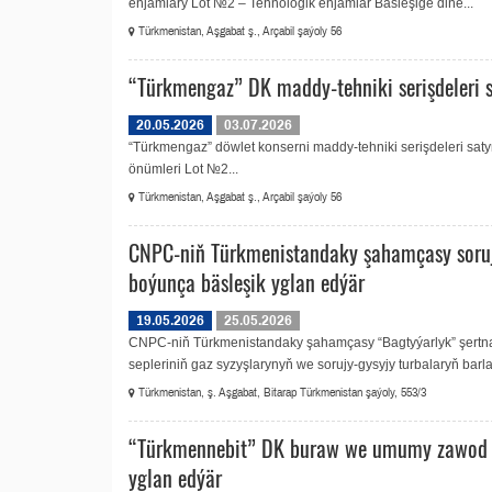
enjamlary Lot №2 – Tehnologik enjamlar Bäsleşige diňe...
Türkmenistan, Aşgabat ş., Arçabil şaýoly 56
“Türkmengaz” DK maddy-tehniki serişdeleri 
20.05.2026
03.07.2026
“Türkmengaz” döwlet konserni maddy-tehniki serişdeleri sa
önümleri Lot №2...
Türkmenistan, Aşgabat ş., Arçabil şaýoly 56
CNPC-niň Türkmenistandaky şahamçasy sorujy
boýunça bäsleşik yglan edýär
19.05.2026
25.05.2026
CNPC-niň Türkmenistandaky şahamçasy “Bagtyýarlyk” şertna
sepleriniň gaz syzyşlarynyň we sorujy-gysyjy turbalaryň barla
Türkmenistan, ş. Aşgabat, Bitarap Türkmenistan şaýoly, 553/3
“Türkmennebit” DK buraw we umumy zawod e
yglan edýär