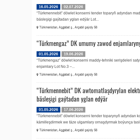
16.05.2026
02.07.2026
“Türkmennebit” döwlet konserni tender toparyň adyndan madd
bäsleşigi gaýtadan yglan edýär Lot...
Türkmenistan, Aşgabat ş., Arçabil şaýoly 56
“Türkmengaz” DK umumy zawod enjamlaryny 
01.05.2026
19.06.2026
“Türkmengaz” döwlet konserni maddy-tehniki serişdeleri s
enjamlary Lot No.3 –...
Türkmenistan, Aşgabat ş., Arçabil şaýoly 56
“Türkmennebit” DK awtomatlaşdyrylan elek
bäsleşigi gaýtadan yglan edýär
01.05.2026
17.06.2026
“Türkmennebit” döwlet konserni tender toparynyň adyndan 
kämilleşdirmek we täze ulgamlary ornaşdyrmak boýunça tasla
Türkmenistan, Aşgabat ş., Arçabil şaýoly 56