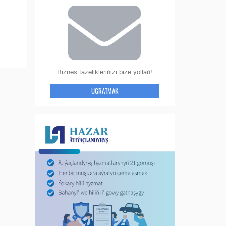
Biznes täzelikleriňizi bize ýollaň!
UGRATMAK