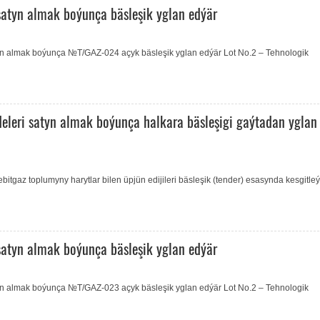
satyn almak boýunça bäsleşik yglan edýär
tyn almak boýunça №T/GAZ-024 açyk bäsleşik yglan edýär Lot No.2 – Tehnologik
eleri satyn almak boýunça halkara bäsleşigi gaýtadan yglan
tgaz toplumyny harytlar bilen üpjün edijileri bäsleşik (tender) esasynda kesgitle
satyn almak boýunça bäsleşik yglan edýär
tyn almak boýunça №T/GAZ-023 açyk bäsleşik yglan edýär Lot No.2 – Tehnologik