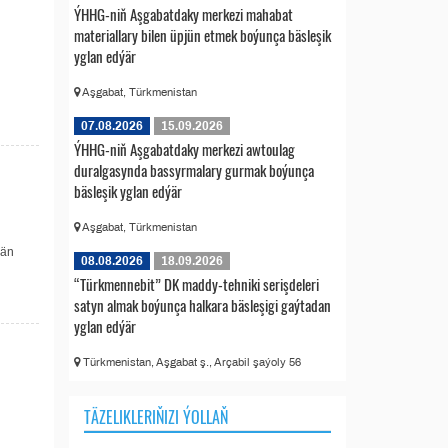
ÝHHG-niň Aşgabatdaky merkezi mahabat
materiallary bilen üpjün etmek boýunça bäsleşik
yglan edýär
Aşgabat, Türkmenistan
07.08.2026
15.09.2026
ÝHHG-niň Aşgabatdaky merkezi awtoulag
duralgasynda bassyrmalary gurmak boýunça
bäsleşik yglan edýär
Aşgabat, Türkmenistan
ýän
08.08.2026
18.09.2026
“Türkmennebit” DK maddy-tehniki serişdeleri
satyn almak boýunça halkara bäsleşigi gaýtadan
yglan edýär
Türkmenistan, Aşgabat ş., Arçabil şaýoly 56
TÄZELIKLERIŇIZI ÝOLLAŇ