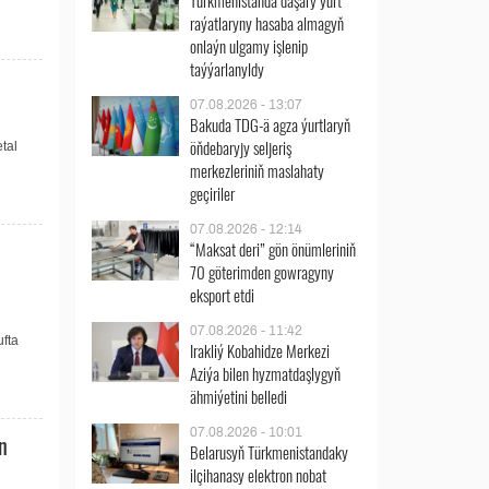
Türkmenistanda daşary ýurt
raýatlaryny hasaba almagyň
onlaýn ulgamy işlenip
taýýarlanyldy
07.08.2026 - 13:07
Bakuda TDG-ä agza ýurtlaryň
öňdebaryjy seljeriş
tal
merkezleriniň maslahaty
geçiriler
07.08.2026 - 12:14
“Maksat deri” gön önümleriniň
70 göterimden gowragyny
eksport etdi
07.08.2026 - 11:42
fta
Irakliý Kobahidze Merkezi
Aziýa bilen hyzmatdaşlygyň
ähmiýetini belledi
07.08.2026 - 10:01
n
Belarusyň Türkmenistandaky
ilçihanasy elektron nobat