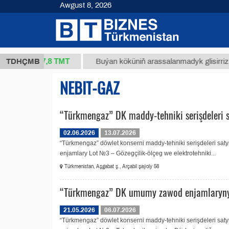
Awgust 8, 2026
37,8 ТМТ
(kg.)
TDHÇMB
Buýan köküniň arassalanmadyk glisirrizin tur
NEBIT-GAZ
“Türkmengaz” DK maddy-tehniki serişdeleri 
02.06.2026
13.07.2026
“Türkmengaz” döwlet konserni maddy-tehniki serişdeleri 
enjamlary Lot №3 – Gözegçilik-ölçeg we elektrotehniki...
Türkmenistan, Aşgabat ş., Arçabil şaýoly 56
“Türkmengaz” DK umumy zawod enjamlaryny 
21.05.2026
06.07.2026
“Türkmengaz” döwlet konserni maddy-tehniki serişdeleri 