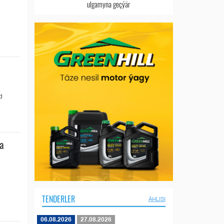
ulgamyna geçýär
d
a
TENDERLER
ÄHLISI
06.08.2026
27.08.2026