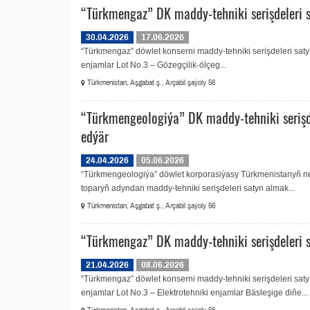
“Türkmengaz” DK maddy-tehniki serişdeleri 
30.04.2026
17.06.2026
“Türkmengaz” döwlet konserni maddy-tehniki serişdeleri sa
enjamlar Lot No.3 – Gözegçilik-ölçeg...
Türkmenistan, Aşgabat ş., Arçabil şaýoly 56
“Türkmengeologiýa” DK maddy-tehniki serişd
edýär
24.04.2026
05.06.2026
“Türkmengeologiýa” döwlet korporasiýasy Türkmenistanyň nebi
toparyň adyndan maddy-tehniki serişdeleri satyn almak...
Türkmenistan, Aşgabat ş., Arçabil şaýoly 56
“Türkmengaz” DK maddy-tehniki serişdeleri 
21.04.2026
08.06.2026
“Türkmengaz” döwlet konserni maddy-tehniki serişdeleri sa
enjamlar Lot No.3 – Elektrotehniki enjamlar Bäsleşige diňe...