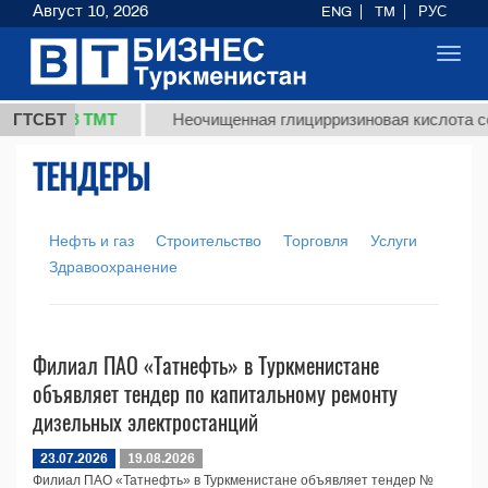
Август 10, 2026
ENG
TM
РУС
Toggl
navig
37,8 ТМТ
г.)
ГТСБТ
Неочищенная глицирризиновая кислота сол
ТЕНДЕРЫ
Нефть и газ
Строительство
Торговля
Услуги
Здравоохранение
Филиал ПАО «Татнефть» в Туркменистане
объявляет тендер по капитальному ремонту
дизельных электростанций
23.07.2026
19.08.2026
Филиал ПАО «Татнефть» в Туркменистане объявляет тендер №