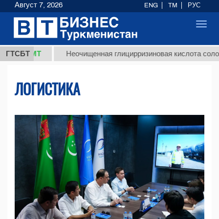
Август 7, 2026
ENG
TM
РУС
Toggl
navig
МТ
ГТСБТ
Неочищенная глицирризиновая кислота солодкового к
ЛОГИСТИКА