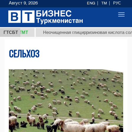
Август 9, 2026
ENG
TM
РУС
Toggl
navig
 ТМТ
ГТСБТ
Неочищенная глицирризиновая кислота солодкового
СЕЛЬХОЗ