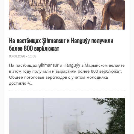
На пастбищах Şihmansur и Hanguýy получили
более 800 верблюжат
03.08.2026 - 11:33
На пастбищах Şihmansur и Hanguýy в Марыйском велаяте
в этом году получили и вырастили более 800 верблюжат.
Общее поголовье верблюдов с учетом молодняка
достигло 4...