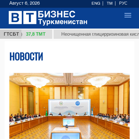
Август 6, 2026
ENG
TM
РУС
Toggl
navig
37,8 ТМТ
)
ГТСБТ
Неочищенная глицирризиновая кислота солод
НОВОСТИ