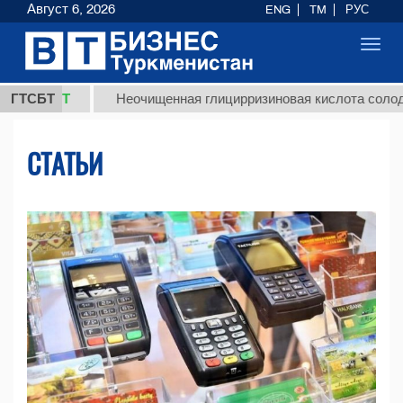
Август 6, 2026
ENG
TM
РУС
Toggl
navig
Т
ГТСБТ
Неочищенная глицирризиновая кислота солодкового ко
СТАТЬИ