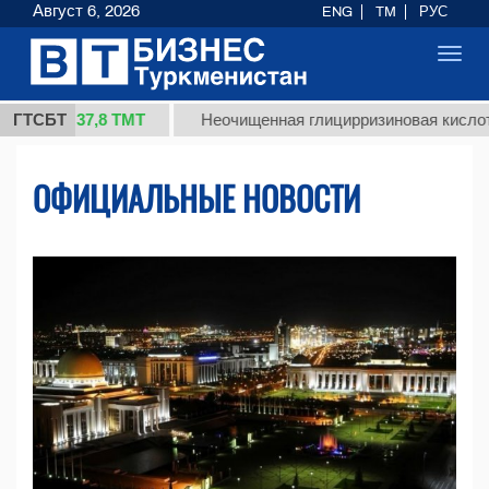
Август 6, 2026
ENG
TM
РУС
Toggl
navig
37,8 ТМТ
ГТСБТ
Неочищенная глицирризиновая кислота солодко
ОФИЦИАЛЬНЫЕ НОВОСТИ