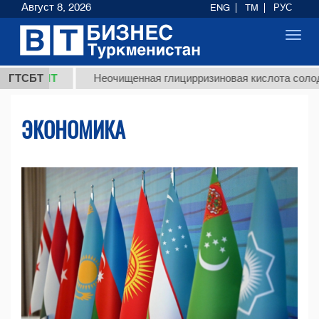
Август 8, 2026
ENG
TM
РУС
Toggl
navig
Т
ГТСБТ
Неочищенная глицирризиновая кислота солодкового ко
ЭКОНОМИКА