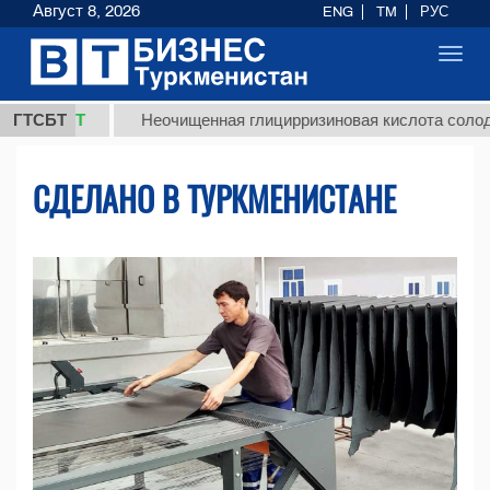
Август 8, 2026
ENG
TM
РУС
Toggl
navig
МТ
ГТСБТ
Неочищенная глицирризиновая кислота солодкового к
СДЕЛАНО В ТУРКМЕНИСТАНЕ