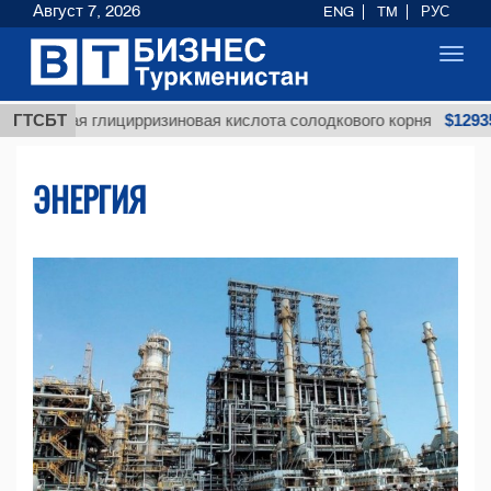
Август 7, 2026
ENG
TM
РУС
Toggl
navig
$12935,18
я глицирризиновая кислота солодкового корня
ГТСБТ
ЭНЕРГИЯ