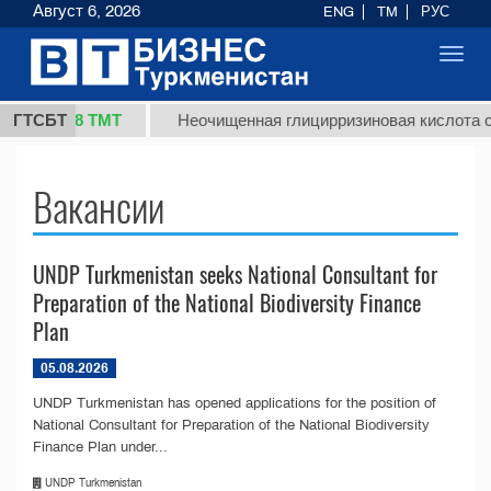
Август 6, 2026
ENG
TM
РУС
Toggl
navig
37,8 ТМТ
г.)
ГТСБТ
Неочищенная глицирризиновая кислота сол
Вакансии
UNDP Turkmenistan seeks National Consultant for
Preparation of the National Biodiversity Finance
Plan
05.08.2026
UNDP Turkmenistan has opened applications for the position of
National Consultant for Preparation of the National Biodiversity
Finance Plan under...
UNDP Turkmenistan