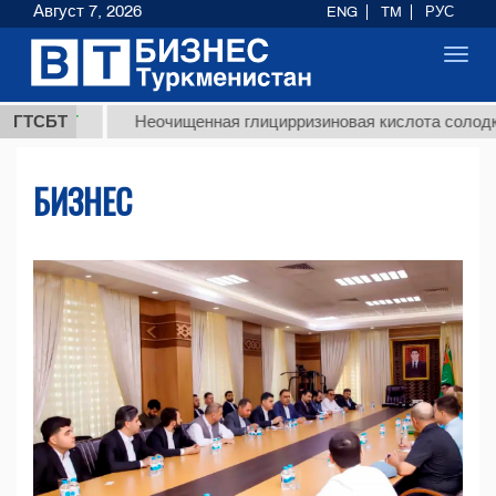
Август 7, 2026
ENG
TM
РУС
Toggl
navig
ГТСБТ
Неочищенная глицирризиновая кислота солодкового кор
БИЗНЕС