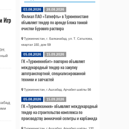
03.08.2026
28.08.2026
Филиал ПАО «Татнефть» в Туркменистане
и Игр
объявляет тендер по аренде блока тонкой
очистки бурового раствора
Туркменистан, г. Балканабад, ул. Т. Сатылова,
квартал 150, дом 59
ОН.
05.08.2026
15.09.2026
нный
ГК «Туркменнебит» повторно объявляет
международный тендер на закупку
автотранспортной, специализированной
техники и запчастей
Туркменистан, г.Ашхабад, Арчабил шаёлы 56
05.08.2026
15.09.2026
хабад
ГК «Туркменхимия» объявляет международный
ыми
тендер на строительство комплекса по
производству аммиачной селитры и карбамида
Туркменистан, г.Ашхабад, Арчабил шаёлы, 132