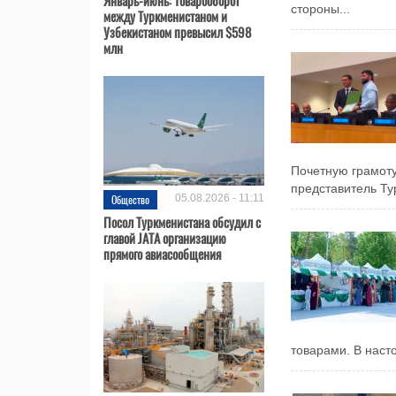
стороны...
между Туркменистаном и
Узбекистаном превысил $598
млн
Почетную грамот
представитель Ту
Общество
05.08.2026 - 11:11
Посол Туркменистана обсудил с
главой JATA организацию
прямого авиасообщения
товарами. В наст