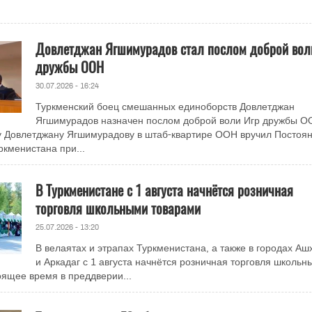
Довлетджан Ягшимурадов стал послом доброй вол
дружбы ООН
30.07.2026 - 16:24
Туркменский боец смешанных единоборств Довлетджан
Ягшимурадов назначен послом доброй воли Игр дружбы О
у Довлетджану Ягшимурадову в штаб-квартире ООН вручил Постоя
ркменистана при...
В Туркменистане с 1 августа начнётся розничная
торговля школьными товарами
25.07.2026 - 13:20
В велаятах и этрапах Туркменистана, а также в городах Аш
и Аркадаг с 1 августа начнётся розничная торговля школьн
оящее время в преддверии...