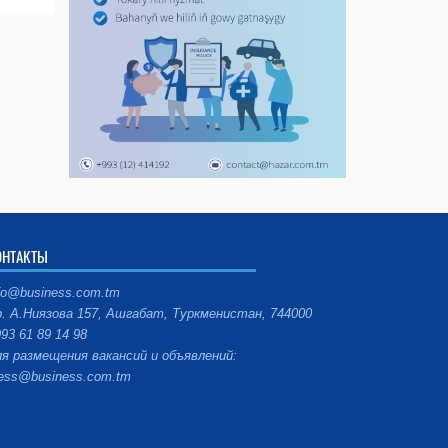
ОНТАКТЫ
fo@business.com.tm
. А.Ниязова 157, Ашгабат, Туркменистан, 744000
93 61 89 14 98
я размещения вакансий и объявлений:
ess@business.com.tm