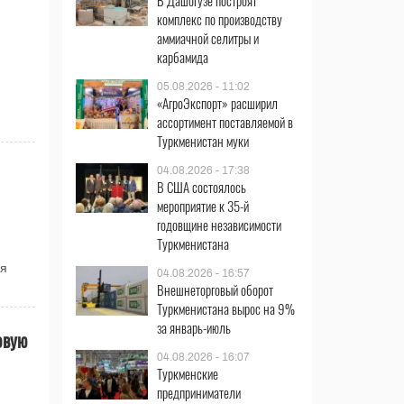
В Дашогузе построят
комплекс по производству
аммиачной селитры и
карбамида
и
05.08.2026 - 11:02
«АгроЭкспорт» расширил
ассортимент поставляемой в
Туркменистан муки
04.08.2026 - 17:38
В США состоялось
мероприятие к 35-й
годовщине независимости
Туркменистана
ая
04.08.2026 - 16:57
Внешнеторговый оборот
Туркменистана вырос на 9%
за январь-июль
овую
04.08.2026 - 16:07
Туркменские
предприниматели