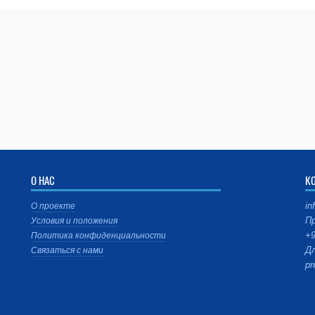
О НАС
К
in
О проекте
Пр
Условия и положения
+9
Политика конфиденциальности
Дл
Связаться с нами
pr