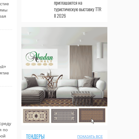
приглашаются на
стие
туристическую выставку TTR
аммы
II 2026
рая
ей»
иятие
среду
я по
ТЕНДЕРЫ
рой
ПОКАЗАТЬ ВСЕ