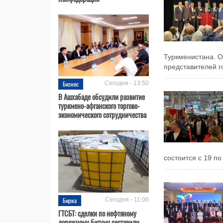
Туркменистана. О
представителей г
Бизнес
Сегодня - 13:50
В Ашхабаде обсудили развитие
туркмено-афганского торгово-
экономического сотрудничества
состоится с 19 по
Биржа
Сегодня - 11:06
ГТСБТ: сделки по нефтяному
дорожному битуму составили