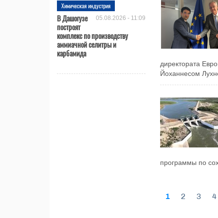
Химическая индустрия
В Дашогузе
05.08.2026 - 11:09
построят
комплекс по производству
аммиачной селитры и
карбамида
директората Евр
Йоханнесом Лухне
программы по сох
1
2
3
4