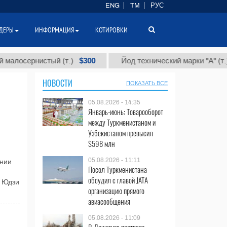
ENG
TM
РУС
ДЕРЫ
ИНФОРМАЦИЯ
КОТИРОВКИ
$300
$86 
сернистый (т.)
Йод технический марки "А" (т.)
НОВОСТИ
ПОКАЗАТЬ ВСЕ
05.08.2026 - 14:35
Январь-июнь: Товарооборот
между Туркменистаном и
Узбекистаном превысил
$598 млн
05.08.2026 - 11:11
нии
Посол Туркменистана
обсудил с главой JATA
) Юдзи
организацию прямого
авиасообщения
05.08.2026 - 11:09