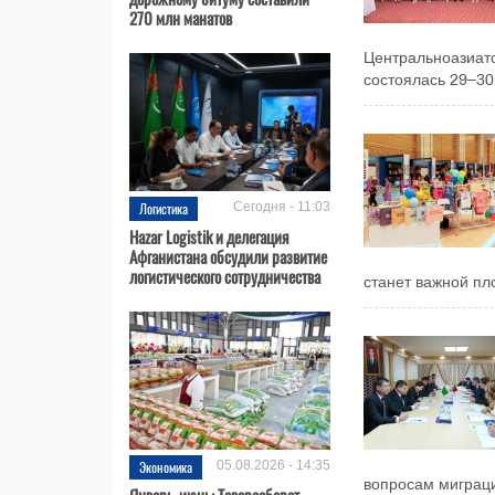
270 млн манатов
Центральноазиатс
состоялась 29–30 
Логистика
Сегодня - 11:03
Hazar Logistik и делегация
Афганистана обсудили развитие
логистического сотрудничества
станет важной пл
Экономика
05.08.2026 - 14:35
вопросам миграци
Январь-июнь: Товарооборот