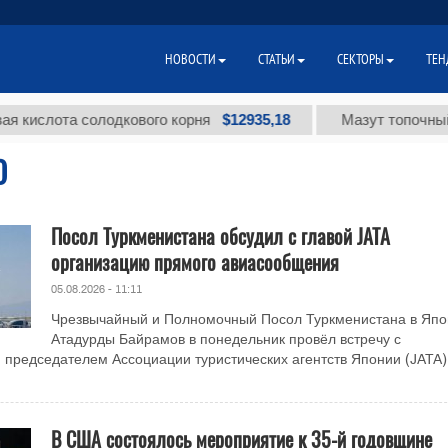
НОВОСТИ
СТАТЬИ
СЕКТОРЫ
ТЕН
$12935,18
лота солодкового корня
Мазут топочный мало
О
Посол Туркменистана обсудил с главой JATA
организацию прямого авиасообщения
05.08.2026 - 11:11
Чрезвычайный и Полномочный Посол Туркменистана в Япо
Атадурды Байрамов в понедельник провёл встречу с
председателем Ассоциации туристических агентств Японии (JATA
В США состоялось мероприятие к 35-й годовщине