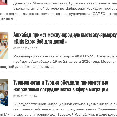
Делегация Министерства связи Туркменистана приняла уча
в консультативной встрече по Цифровому коридору прогр
кого регионального экономического сотрудничества (CAREC), кото
июля в...
Ашхабад примет международную выставку-ярмарку
«Kids Expo: Всё для детей»
03.08.2026 - 16:15
Международная выставка-ярмарка «Kids Expo: Всё для дет
пройдет в Ашхабаде с 19 по 22 августа 2026 года. Меропр
ощадкой для обмена опытом и...
Туркменистан и Турция обсудили приоритетные
направления сотрудничества в сфере миграции
31.07.2026 - 10:44
В Государственной миграционной службе Туркменистана в 
состоялась рабочая встреча с представителями Управлени
и Министерства внутренних дел Турецкой Республики, в ходе кото