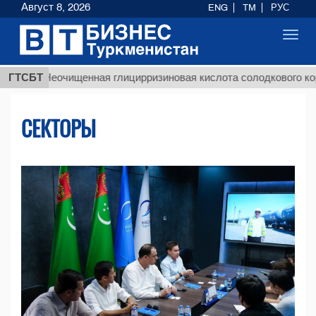
Август 8, 2026
ENG
TM
РУС
Toggl
navig
$129
еочищенная глицирризиновая кислота солодкового корня
ГТСБТ
СЕКТОРЫ