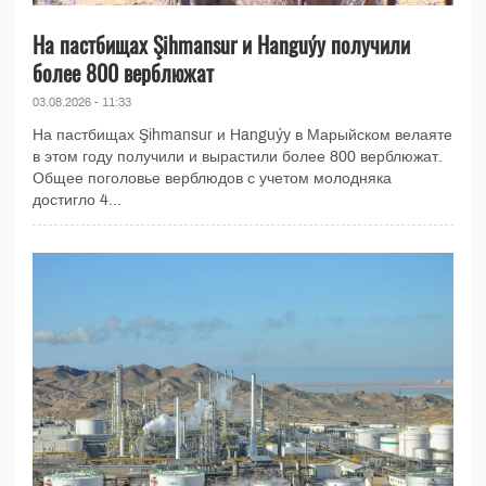
На пастбищах Şihmansur и Hanguýy получили
более 800 верблюжат
03.08.2026 - 11:33
На пастбищах Şihmansur и Hanguýy в Марыйском велаяте
в этом году получили и вырастили более 800 верблюжат.
Общее поголовье верблюдов с учетом молодняка
достигло 4...