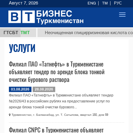
Август 7, 2026
ENG
TM
РУС
Toggl
navig
37,8 ТМТ
г.)
ГТСБТ
Неочищенная глицирризиновая кислота сол
УСЛУГИ
Филиал ПАО «Татнефть» в Туркменистане
объявляет тендер по аренде блока тонкой
очистки бурового раствора
03.08.2026
28.08.2026
Филиал ПАО «Татнефть» в Туркменистане объявляет тендер
№2026/43 в российских рублях на предоставление услуг по
аренде блока тонкой очистки бурового...
Туркменистан, г. Балканабад, ул. Т. Сатылова, квартал 150, дом 59
Филиал CNPC в Туркменистане объявляет