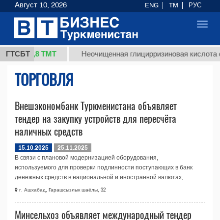
Август 10, 2026
ENG
TM
РУС
Toggl
navig
37,8 ТМТ
кг.)
ГТСБТ
Неочищенная глицирризиновая кислота со
ТОРГОВЛЯ
Внешэкономбанк Туркменистана объявляет
тендер на закупку устройств для пересчёта
наличных средств
15.10.2025
25.11.2025
В связи с плановой модернизацией оборудования,
используемого для проверки подлинности поступающих в банк
денежных средств в национальной и иностранной валютах,...
г. Ашхабад, Гарашсызлык шаёлы, 32
Минсельхоз объявляет международный тендер