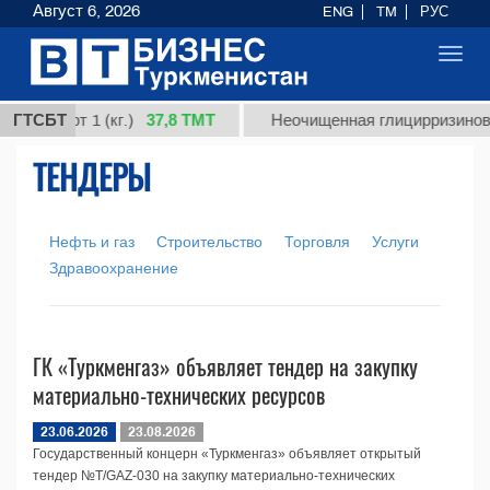
Август 6, 2026
ENG
TM
РУС
Toggl
navig
37,8 ТМТ
я, сорт 1 (кг.)
ГТСБТ
Неочищенная глицирризиновая
ТЕНДЕРЫ
Нефть и газ
Строительство
Торговля
Услуги
Здравоохранение
ГК «Туркменгаз» объявляет тендер на закупку
материально-технических ресурсов
23.06.2026
23.08.2026
Государственный концерн «Туркменгаз» объявляет открытый
тендер №T/GAZ-030 на закупку материально-технических