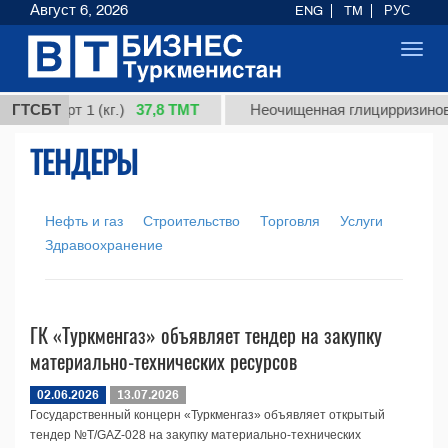
Август 6, 2026
ENG
TM
РУС
Toggl
navig
37,8 ТМТ
ая, сорт 1 (кг.)
ГТСБТ
Неочищенная глицирризиновая
ТЕНДЕРЫ
Нефть и газ
Строительство
Торговля
Услуги
Здравоохранение
ГК «Туркменгаз» объявляет тендер на закупку
материально-технических ресурсов
02.06.2026
13.07.2026
Государственный концерн «Туркменгаз» объявляет открытый
тендер №T/GAZ-028 на закупку материально-технических