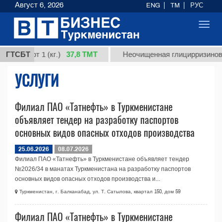
Август 6, 2026
ENG
TM
РУС
Toggl
navig
37,8 ТМТ
я, сорт 1 (кг.)
ГТСБТ
Неочищенная глицирризиновая
УСЛУГИ
Филиал ПАО «Татнефть» в Туркменистане
объявляет тендер на разработку паспортов
основных видов опасных отходов производства
25.06.2026
08.07.2026
Филиал ПАО «Татнефть» в Туркменистане объявляет тендер
№2026/34 в манатах Туркменистана на разработку паспортов
основных видов опасных отходов производства и...
Туркменистан, г. Балканабад, ул. Т. Сатылова, квартал 150, дом 59
Филиал ПАО «Татнефть» в Туркменистане