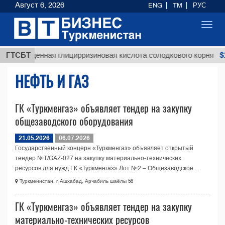
Август 6, 2026
ENG
TM
РУС
Toggl
navig
$12
Неочищенная глицирризиновая кислота солодкового корня
ГТСБТ
НЕФТЬ И ГАЗ
ГК «Туркменгаз» объявляет тендер на закупку
общезаводского оборудования
21.05.2026
06.07.2026
Государственный концерн «Туркменгаз» объявляет открытый
тендер №T/GAZ-027 на закупку материально-технических
ресурсов для нужд ГК «Туркменгаз» Лот №2 – Общезаводское...
Туркменистан, г.Ашхабад, Арчабиль шаёлы 56
ГК «Туркменгаз» объявляет тендер на закупку
материально-технических ресурсов