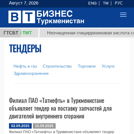
Август 7, 2026
ENG
TM
РУС
Toggl
navig
37,8 ТМТ
г.)
ГТСБТ
Неочищенная глицирризиновая кислота сол
ТЕНДЕРЫ
Нефть и газ
Строительство
Торговля
Услуги
Здравоохранение
Филиал ПАО «Татнефть» в Туркменистане
объявляет тендер на поставку запчастей для
двигателей внутреннего сгорания
02.09.2025
15.09.2025
Филиал ПАО «Татнефть» в Туркменистане объявляет тендер