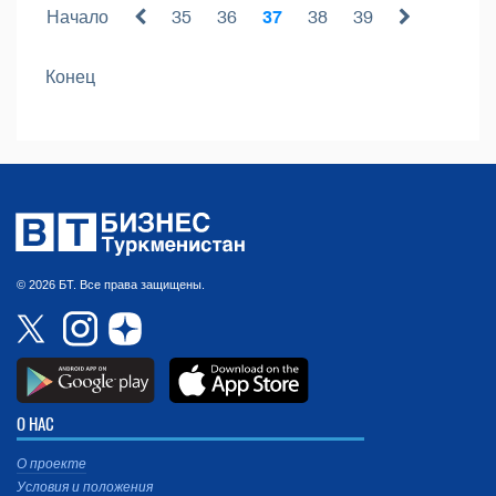
Начало
35
36
37
38
39
Конец
© 2026 БТ. Все права защищены.
О НАС
О проекте
Условия и положения