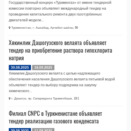
Государственный концерн «Туркменгаз» от имени тендерной
комиссии повторно объявляет международный тендер на
проведение капитального ремонта двух газотурбинных
двигателей модели...
Туркменистан, г. Ашхабад, Арчабил шаёлы, 56
Хякимлик Дашогузского велаята объявляет
тендер на приобретение раствора гипохлорита
натрия
30.08.2025
18.09.2025
Хякимлик Дашогузского велаята с целью надлежащего
обеспечения населения Дашогузского велаята питьевой водой
объявляет тендер по выбору подрядчика на закупку
химического...
г. Дашогуз, пр. Сапармурата Туркменбаши, 10/1
Филиал CNPC в Туркменистане объявляет
тендер реализацию газового конденсата
29.08.2025
11.09.2025