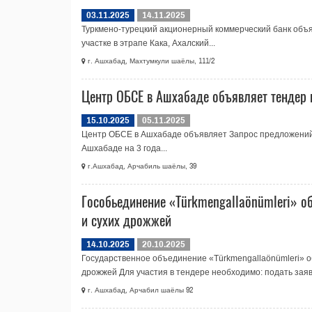
03.11.2025
14.11.2025
Туркмено-турецкий акционерный коммерческий банк объя
участке в этрапе Кака, Ахалский...
г. Ашхабад, Махтумкули шаёлы, 111/2
Центр ОБСЕ в Ашхабаде объявляет тендер 
15.10.2025
05.11.2025
Центр ОБСЕ в Ашхабаде объявляет Запрос предложений
Ашхабаде на 3 года...
г.Ашхабад, Арчабиль шаёлы, 39
Гособьединение «Türkmengallaönümleri» о
и сухих дрожжей
14.10.2025
20.10.2025
Государственное объединение «Türkmengallaönümleri» о
дрожжей Для участия в тендере необходимо: подать заявк
г. Ашхабад, Арчабил шаёлы 92