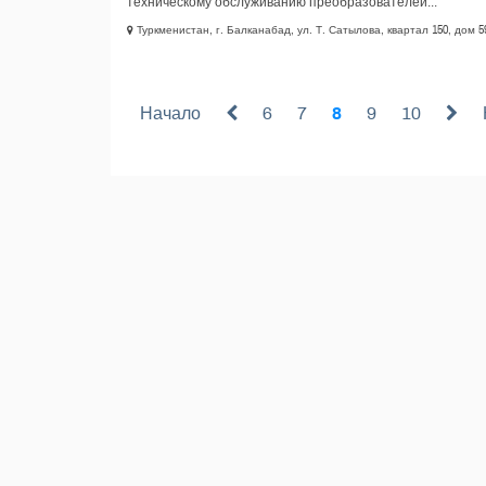
техническому обслуживанию преобразователей...
Туркменистан, г. Балканабад, ул. Т. Сатылова, квартал 150, дом 5
Начало
6
7
8
9
10