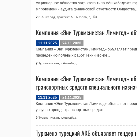
Акционерное общество закрытого типа «Ашхабадская го
в проведении аудита финансовой отчетности Общества,..
г. Ашхабад, проспект А. Ниязова, д. 104
Компания «Эни Туркменистан Лимитед» об
11.11.2025
24.11.2025
Компания «Эни Туркменистан Лимитед» объявляет предва
проведению полевых работ Технические...
Туркменистан, г.Ашхабад
Компания «Эни Туркменистан Лимитед» объ
транспортных средств специального назна
11.11.2025
21.11.2025
Компания «Эни Туркменистан Лимитед» объявляет предв
услуг по аренде транспортных средств...
Туркменистан, г.Ашхабад
Туркмено-турецкий АКБ объявляет тендер 