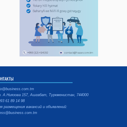
ОНТАКТЫ
fo@business.com.tm
. А.Ниязова 157, Ашгабат, Туркменистан, 744000
93 61 89 14 98
я размещения вакансий и объявлений:
ess@business.com.tm