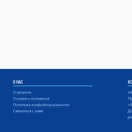
О НАС
К
in
О проекте
Пр
Условия и положения
+9
Политика конфиденциальности
Дл
Связаться с нами
pr