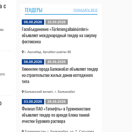
а с
ТЕНДЕРЫ
ПОКАЗАТЬ ВСЕ
06.08.2026
16.09.2026
Гособъединение «Türkmengallaönümleri»
ию
объявляет международный тендер на закупку
фостоксина
г. Ашхабад, Арчабил шаёлы 92
06.08.2026
26.08.2026
Хякимлик города Балканабат объявляет тендер
на строительство жилых домов коттеджного
ого
типа
Балканский велаят, г. Балканабат
ю
03.08.2026
28.08.2026
Филиал ПАО «Татнефть» в Туркменистане
объявляет тендер по аренде блока тонкой
очистки бурового раствора
Туркменистан, г. Балканабад, ул. Т. Сатылова,