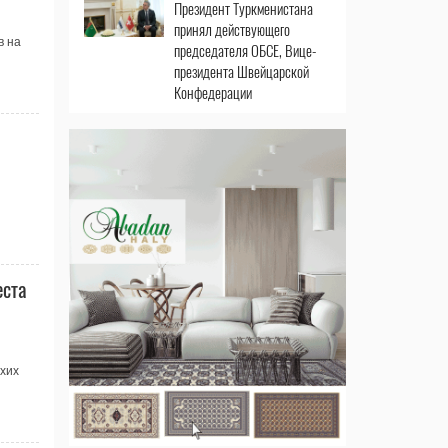
Президент Туркменистана
принял действующего
в на
председателя ОБСЕ, Вице-
президента Швейцарской
Конфедерации
еста
хих