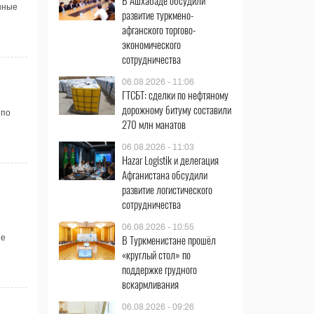
В Ашхабаде обсудили
нные
развитие туркмено-
афганского торгово-
экономического
сотрудничества
06.08.2026 - 11:06
ГТСБТ: сделки по нефтяному
дорожному битуму составили
 по
270 млн манатов
06.08.2026 - 11:03
Hazar Logistik и делегация
Афганистана обсудили
развитие логистического
сотрудничества
06.08.2026 - 10:55
В Туркменистане прошёл
ие
«круглый стол» по
поддержке грудного
вскармливания
06.08.2026 - 09:26