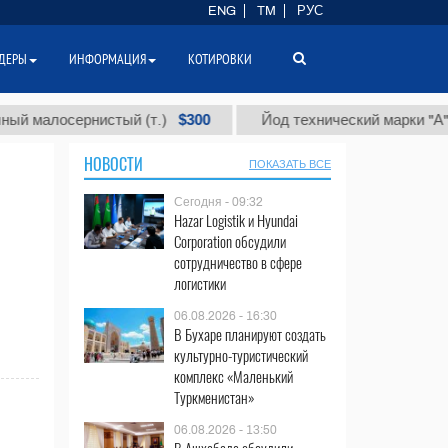
ENG
TM
РУС
ДЕРЫ
ИНФОРМАЦИЯ
КОТИРОВКИ
$300
малосернистый (т.)
Йод технический марки "А" (т.)
НОВОСТИ
ПОКАЗАТЬ ВСЕ
Сегодня - 09:32
Hazar Logistik и Hyundai
Corporation обсудили
сотрудничество в сфере
логистики
06.08.2026 - 16:30
В Бухаре планируют создать
культурно-туристический
комплекс «Маленький
Туркменистан»
06.08.2026 - 13:50