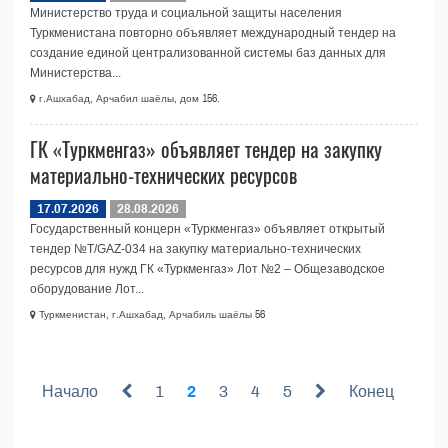
Министерство труда и социальной защиты населения
Туркменистана повторно объявляет международный тендер на
создание единой централизованной системы баз данных для
Министерства...
г.Ашхабад, Арчабил шаёлы, дом 156.
ГК «Туркменгаз» объявляет тендер на закупку
материально-технических ресурсов
17.07.2026
28.08.2026
Государственный концерн «Туркменгаз» объявляет открытый
тендер №T/GAZ-034 на закупку материально-технических
ресурсов для нужд ГК «Туркменгаз» Лот №2 – Общезаводское
оборудование Лот...
Туркменистан, г.Ашхабад, Арчабиль шаёлы 56
Начало
1
2
3
4
5
Конец