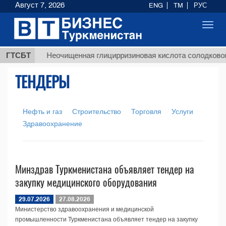
Август 7, 2026
ENG
TM
РУС
Toggl
navig
 ТМТ
ГТСБТ
Неочищенная глицирризиновая кислота солодкового
ТЕНДЕРЫ
Нефть и газ
Строительство
Торговля
Услуги
Здравоохранение
Минздрав Туркменистана объявляет тендер на
закупку медицинского оборудования
29.07.2026
27.08.2026
Министерство здравоохранения и медицинской
промышленности Туркменистана объявляет тендер на закупку