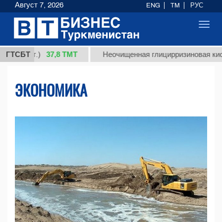
Август 7, 2026
ENG
TM
РУС
Toggl
navig
37,8 ТМТ
кг.)
ГТСБТ
Неочищенная глицирризиновая кислота со
ЭКОНОМИКА