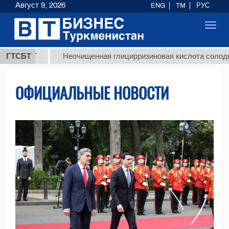
Август 9, 2026
ENG
TM
РУС
Toggl
navig
Т
ГТСБТ
Неочищенная глицирризиновая кислота солодкового ко
ОФИЦИАЛЬНЫЕ НОВОСТИ