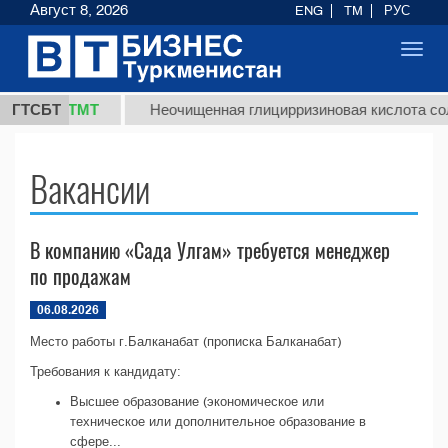
Август 8, 2026
ENG
TM
РУС
Toggl
navig
37,8 ТМТ
.)
ГТСБТ
Неочищенная глицирризиновая кислота соло
Вакансии
В компанию «Сада Улгам» требуется менеджер
по продажам
06.08.2026
Место работы г.Балканабат (прописка Балканабат)
Требования к кандидату:
Высшее образование (экономическое или
техническое или дополнительное образование в
сфере...