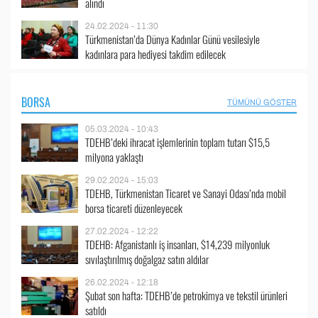
alındı
24.02.2024 - 11:30
Türkmenistan’da Dünya Kadınlar Günü vesilesiyle
kadınlara para hediyesi takdim edilecek
BORSA
TÜMÜNÜ GÖSTER
05.03.2024 - 10:43
TDEHB’deki ihracat işlemlerinin toplam tutarı $15,5
milyona yaklaştı
29.02.2024 - 15:03
TDEHB, Türkmenistan Ticaret ve Sanayi Odası’nda mobil
borsa ticareti düzenleyecek
27.02.2024 - 12:22
TDEHB: Afganistanlı iş insanları, $14,239 milyonluk
sıvılaştırılmış doğalgaz satın aldılar
26.02.2024 - 12:18
Şubat son hafta: TDEHB’de petrokimya ve tekstil ürünleri
satıldı