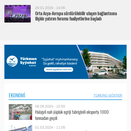
29.01.2024 - 14:05
Orta Asya-Avrupa sürdürülebilir ulaşım bağlantısına
ilişkin yatırım forumu faaliyetlerine başladı
EKONOMI
TÜMÜNÜ GÖSTER
08.08.2024 - 12:50
Halajyň nah ýüplük egriji fabriginiň eksporty 1000
tonnadan geçdi
01.03.2024 - 11:05