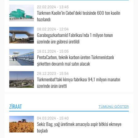
22.02.2024 - 13:45
Türkmen Kaolin’in Cebel’deki tesisinde 600 ton kaolin
hazılandı
08.02.2024 - 12:04
Garabogazkarbamid Fabrikası’nda 1 milyon tonun
üzerinde üre gübresi üretildi
19.01.2024 - 15:05
PentaCarbon, teknik karbon üreten Türkmenistanlı
şirketten devamlı mal satın alacak
28.12.2023 - 15:54
Türkmenbat’taki kimya fabrikası 94,1 milyon manatın
üzerinde ürün üretti
ZIRAAT
TÜMÜNÜ GÖSTER
04.03.2024 - 15:40
Sekiz Bag, yağ üretimek amacıyla aspir bitkisi ekmeye
başladı