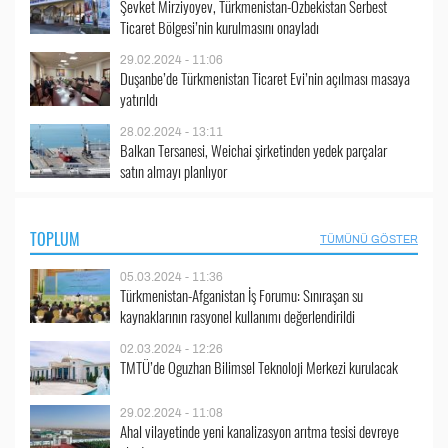
Şevket Mirziyoyev, Türkmenistan-Özbekistan Serbest
Ticaret Bölgesi’nin kurulmasını onayladı
29.02.2024 - 11:06
Duşanbe’de Türkmenistan Ticaret Evi’nin açılması masaya
yatırıldı
28.02.2024 - 13:11
Balkan Tersanesi, Weichai şirketinden yedek parçalar
satın almayı planlıyor
TOPLUM
TÜMÜNÜ GÖSTER
05.03.2024 - 11:36
Türkmenistan-Afganistan İş Forumu: Sınıraşan su
kaynaklarının rasyonel kullanımı değerlendirildi
02.03.2024 - 12:26
TMTÜ’de Oguzhan Bilimsel Teknoloji Merkezi kurulacak
29.02.2024 - 11:08
Ahal vilayetinde yeni kanalizasyon arıtma tesisi devreye