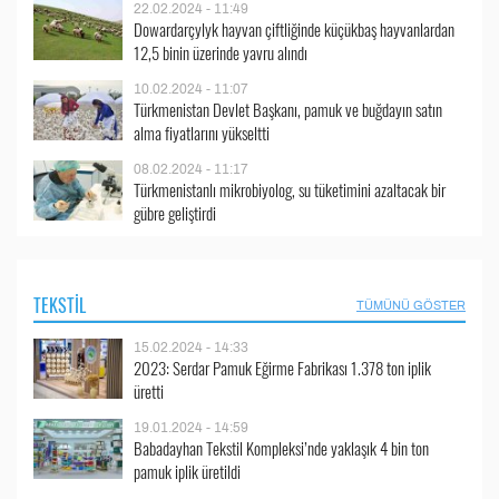
22.02.2024 - 11:49
Dowardarçylyk hayvan çiftliğinde küçükbaş hayvanlardan
12,5 binin üzerinde yavru alındı
10.02.2024 - 11:07
Türkmenistan Devlet Başkanı, pamuk ve buğdayın satın
alma fiyatlarını yükseltti
08.02.2024 - 11:17
Türkmenistanlı mikrobiyolog, su tüketimini azaltacak bir
gübre geliştirdi
TEKSTIL
TÜMÜNÜ GÖSTER
15.02.2024 - 14:33
2023: Serdar Pamuk Eğirme Fabrikası 1.378 ton iplik
üretti
19.01.2024 - 14:59
Babadayhan Tekstil Kompleksi’nde yaklaşık 4 bin ton
pamuk iplik üretildi