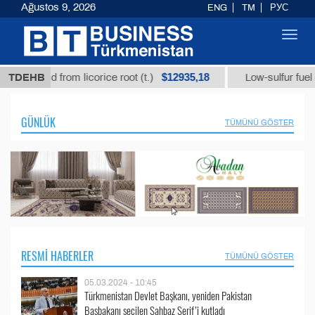
Ağustos 9, 2026
ENG
TM
РУС
Toggl
navig
$12935,18
 acid from licorice root (t.)
TDEHB
Low-sulfur fuel oil (t.)
GÜNLÜK
TÜMÜNÜ GÖSTER
RESMI HABERLER
TÜMÜNÜ GÖSTER
05.03.2024 - 10:45
Türkmenistan Devlet Başkanı, yeniden Pakistan
Başbakanı seçilen Şahbaz Şerif’i kutladı