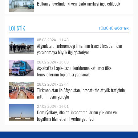
Balkan vilayetinde iki yeni trafo merkezi inşa edilecek
LOJISTIK
TÜMÜNÜ GÖSTER
05.03.2024 - 11:43
Afganistan, Türkmenbaşı limanının transit fırsatlarından
yaralanmaya büyük ilgi gösteriyor
28.02.2024 - 15:03
Aşkabat’ta Lapis-Lazuli koridoruna katılımcı ülke
temsilcilerinin toplantısı yapılacak
28.02.2024 - 12:44
Türkmenistan ile Afganistan, ihracat-ithalat yük trafiğinin
arttırılmasını görüştü
27.02.2024 - 14:01
Demirýollary, ithalat- ihracat mallarının yükleme ve
boşaltma hizmetlerini yerine getiriyor