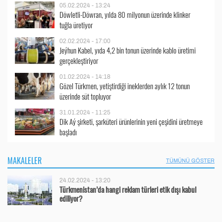
05.02.2024 - 13:24
Döwletli-Döwran, yılda 80 milyonun üzerinde klinker
tuğla üretiyor
02.02.2024 - 17:00
Jeýhun Kabel, yıda 4,2 bin tonun üzerinde kablo üretimi
gerçekleştiriyor
01.02.2024 - 14:18
Gözel Türkmen, yetiştirdiği ineklerden aylık 12 tonun
üzerinde süt topluyor
31.01.2024 - 11:25
Dik Aý şirketi, şarküteri ürünlerinin yeni çeşidini üretmeye
başladı
MAKALELER
TÜMÜNÜ GÖSTER
24.02.2024 - 13:20
Türkmenistan’da hangi reklam türleri etik dışı kabul
ediliyor?