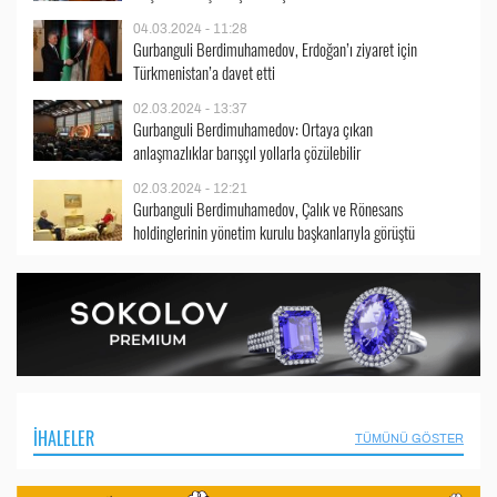
04.03.2024 - 11:28
Gurbanguli Berdimuhamedov, Erdoğan’ı ziyaret için
Türkmenistan’a davet etti
02.03.2024 - 13:37
Gurbanguli Berdimuhamedov: Ortaya çıkan
anlaşmazlıklar barışçıl yollarla çözülebilir
02.03.2024 - 12:21
Gurbanguli Berdimuhamedov, Çalık ve Rönesans
holdinglerinin yönetim kurulu başkanlarıyla görüştü
İHALELER
TÜMÜNÜ GÖSTER