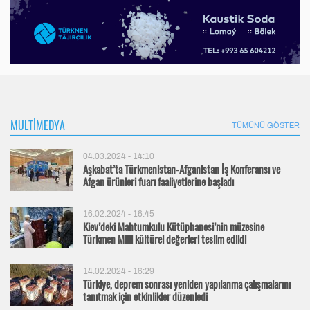
MULTIMEDYA
TÜMÜNÜ GÖSTER
04.03.2024 - 14:10
Aşkabat’ta Türkmenistan-Afganistan İş Konferansı ve
Afgan ürünleri fuarı faaliyetlerine başladı
16.02.2024 - 16:45
Kiev’deki Mahtumkulu Kütüphanesi’nin müzesine
Türkmen Milli kültürel değerleri teslim edildi
14.02.2024 - 16:29
Türkiye, deprem sonrası yeniden yapılanma çalışmalarını
tanıtmak için etkinlikler düzenledi