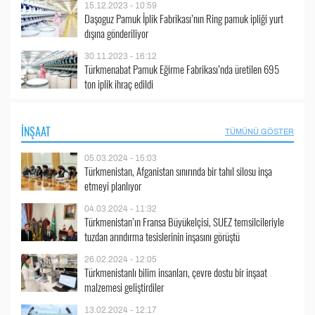
15.12.2023 - 10:59
Daşoguz Pamuk İplik Fabrikası’nın Ring pamuk ipliği yurt
dışına gönderiliyor
30.11.2023 - 16:12
Türkmenabat Pamuk Eğirme Fabrikası’nda üretilen 695
ton iplik ihraç edildi
İNŞAAT
TÜMÜNÜ GÖSTER
05.03.2024 - 15:03
Türkmenistan, Afganistan sınırında bir tahıl silosu inşa
etmeyi planlıyor
04.03.2024 - 11:32
Türkmenistan’ın Fransa Büyükelçisi, SUEZ temsilcileriyle
tuzdan arındırma tesislerinin inşasını görüştü
26.02.2024 - 12:05
Türkmenistanlı bilim insanları, çevre dostu bir inşaat
malzemesi geliştirdiler
13.02.2024 - 12:17