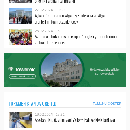
öncelikli alanları tanımlandı
27.02.2024 - 10:59
Aşkabat’ta Türkmen-Afgan İş Konferansı ve Afgan
ürünlerinin fuarı düzenlenecek
26.02.2024 - 15:11
Avaza’da ‘’Turkmenistan is open’’ başlıklı yatırım forumu
ve fuar düzenlenecek
TÜRKMENISTAN'DA ÜRETILDI
TÜMÜNÜ GÖSTER
16.02.2024 - 15:31
Abadan Halı, 8. yılını yeni Ýalkym halı serisiyle kutluyor