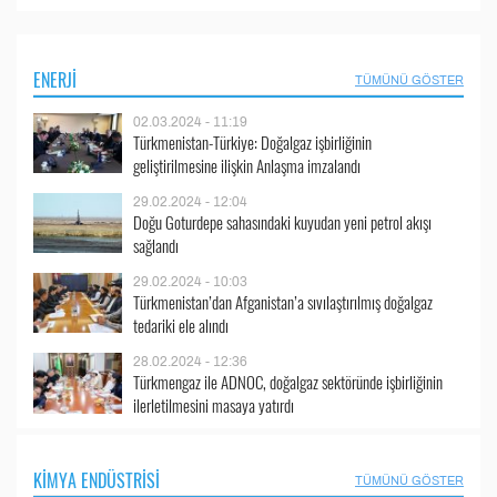
ENERJI
TÜMÜNÜ GÖSTER
02.03.2024 - 11:19
Türkmenistan-Türkiye: Doğalgaz işbirliğinin
geliştirilmesine ilişkin Anlaşma imzalandı
29.02.2024 - 12:04
Doğu Goturdepe sahasındaki kuyudan yeni petrol akışı
sağlandı
29.02.2024 - 10:03
Türkmenistan’dan Afganistan’a sıvılaştırılmış doğalgaz
tedariki ele alındı
28.02.2024 - 12:36
Türkmengaz ile ADNOC, doğalgaz sektöründe işbirliğinin
ilerletilmesini masaya yatırdı
KIMYA ENDÜSTRISI
TÜMÜNÜ GÖSTER