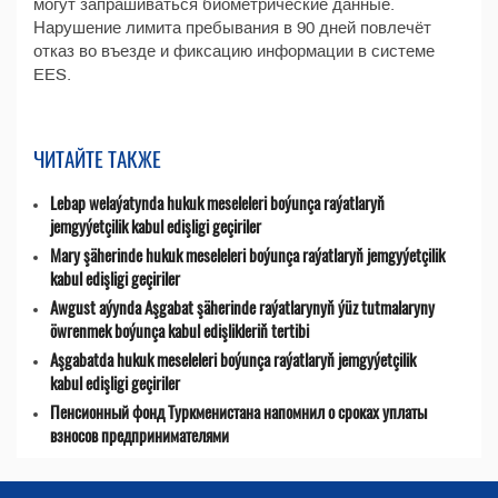
могут запрашиваться биометрические данные.
Нарушение лимита пребывания в 90 дней повлечёт
отказ во въезде и фиксацию информации в системе
EES.
ЧИТАЙТЕ ТАКЖЕ
Lebap welaýatynda hukuk meseleleri boýunça raýatlaryň
jemgyýetçilik kabul edişligi geçiriler
Mary şäherinde hukuk meseleleri boýunça raýatlaryň jemgyýetçilik
kabul edişligi geçiriler
Awgust aýynda Aşgabat şäherinde raýatlarynyň ýüz tutmalaryny
öwrenmek boýunça kabul edişlikleriň tertibi
Aşgabatda hukuk meseleleri boýunça raýatlaryň jemgyýetçilik
kabul edişligi geçiriler
Пенсионный фонд Туркменистана напомнил о сроках уплаты
взносов предпринимателями