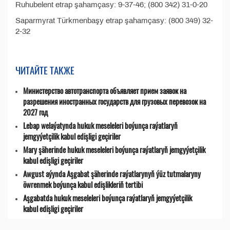
Ruhubelent etrap şahamçasy: 9-37-46; (800 342) 31-0-20
Saparmyrat Türkmenbaşy etrap şahamçasy: (800 349) 32-
2-32
ЧИТАЙТЕ ТАКЖЕ
Министерство автотранспорта объявляет прием заявок на
разрешения иностранных государств для грузовых перевозок на
2027 год
Lebap welaýatynda hukuk meseleleri boýunça raýatlaryň
jemgyýetçilik kabul edişligi geçiriler
Mary şäherinde hukuk meseleleri boýunça raýatlaryň jemgyýetçilik
kabul edişligi geçiriler
Awgust aýynda Aşgabat şäherinde raýatlarynyň ýüz tutmalaryny
öwrenmek boýunça kabul edişlikleriň tertibi
Aşgabatda hukuk meseleleri boýunça raýatlaryň jemgyýetçilik
kabul edişligi geçiriler