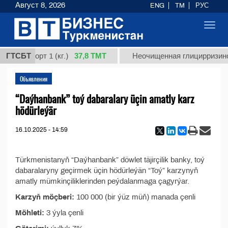
Август 8, 2026
ENG
TM
РУС
Toggl
navig
37,8 ТМТ
дная, сорт 1 (кг.)
ГТСБТ
Неочищенная глицирризинов
Объявления
“Daýhanbank” toý dabaralary üçin amatly karz
hödürleýär
16.10.2025 - 14:59
Türkmenistanyň “Daýhanbank” döwlet täjirçilik banky, toý
dabaralaryny geçirmek üçin hödürleýän “Toý” karzynyň
amatly mümkinçiliklerinden peýdalanmaga çagyrýar.
Karzyň möçberi:
100 000 (bir ýüz müň) manada çenli
Möhleti:
3 ýyla çenli