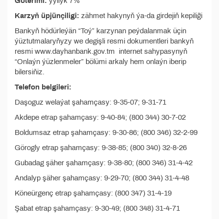
Göterimi:
ýyllyk 7%
Karzyň üpjünçiligi:
zähmet hakynyň ýa-da girdejiň kepiliği
Bankyň hödürleýän “Toý” karzynan peýdalanmak üçin
ýüztutmalaryňyzy we degişli resmi dokumentleri bankyň
resmi www.dayhanbank.gov.tm internet sahypasynyň
“Onlaýn ýüzlenmeler” bölümi arkaly hem onlaýn iberip
bilersiňiz.
Telefon belgileri:
Daşoguz welaýat şahamçasy: 9-35-07; 9-31-71
Akdepe etrap şahamçasy: 9-40-84; (800 344) 30-7-02
Boldumsaz etrap şahamçasy: 9-30-86; (800 346) 32-2-99
Görogly etrap şahamçasy: 9-38-85; (800 340) 32-8-26
Gubadag şäher şahamçasy: 9-38-80; (800 346) 31-4-42
Andalyp şäher şahamçasy: 9-29-70; (800 344) 31-4-48
Köneürgenç etrap şahamçasy: (800 347) 31-4-19
Şabat etrap şahamçasy: 9-30-49; (800 348) 31-4-71