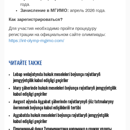
года.
Зачисление в МГИМО:
апрель 2026 года.
Как зарегистрироваться?
Для участия необходимо пройти процедуру
регистрации на официальном сайте олимпиады:
https://int-olymp-mgimo.com/
ЧИТАЙТЕ ТАКЖЕ
Lebap welaýatynda hukuk meseleleri boýunça raýatlaryň
jemgyýetçilik kabul edişligi geçiriler
Mary şäherinde hukuk meseleleri boýunça raýatlaryň jemgyýetçilik
kabul edişligi geçiriler
Awgust aýynda Aşgabat şäherinde raýatlarynyň ýüz tutmalaryny
öwrenmek boýunça kabul edişlikleriň tertibi
Aşgabatda hukuk meseleleri boýunça raýatlaryň jemgyýetçilik
kabul edişligi geçiriler
Пенсионный фонд Туркменистана напомнил о сроках уплаты