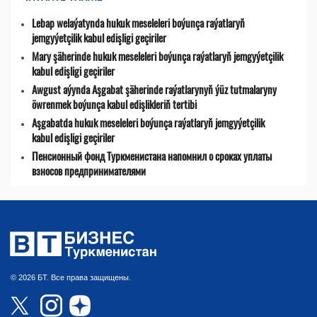
Lebap welaýatynda hukuk meseleleri boýunça raýatlaryň
jemgyýetçilik kabul edişligi geçiriler
Mary şäherinde hukuk meseleleri boýunça raýatlaryň jemgyýetçilik
kabul edişligi geçiriler
Awgust aýynda Aşgabat şäherinde raýatlarynyň ýüz tutmalaryny
öwrenmek boýunça kabul edişlikleriň tertibi
Aşgabatda hukuk meseleleri boýunça raýatlaryň jemgyýetçilik
kabul edişligi geçiriler
Пенсионный фонд Туркменистана напомнил о сроках уплаты
взносов предпринимателями
© 2026 БТ. Все права защищены.