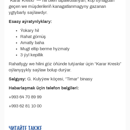
“Karar Kreslo” — hili bilen tapawutlanýan, köp synagdan
geçen we müşderileriň kanagatlanmagyny gazanan
ygtybarly saýlawdyr.
Esasy aýratynlyklary:
Ýokary hil
Rahat görnüş
Amatly baha
Mugt eltip berme hyzmaty
3 ýyl kepillik
Rahatlygy we hilini göz öňünde tutýanlar üçin “Karar Kreslo”
oýlanyşykly saýlaw bolup durýar.
Salgysy:
G. Kulyýew köçesi, “Timar” binasy
Habarlaşmak üçin telefon belgileri:
+993 64 70 89 99
+993 62 81 10 00
ЧИТАЙТЕ ТАКЖЕ