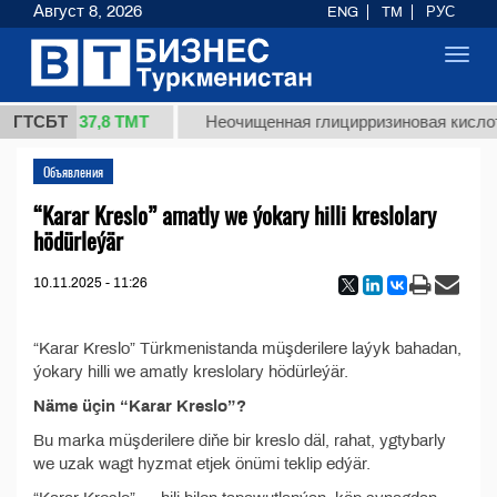
Август 8, 2026
ENG
TM
РУС
Toggl
navig
37,8 ТМТ
 1 (кг.)
ГТСБТ
Неочищенная глицирризиновая кислот
Объявления
“Karar Kreslo” amatly we ýokary hilli kreslolary
hödürleýär
10.11.2025 - 11:26
“Karar Kreslo” Türkmenistanda müşderilere laýyk bahadan,
ýokary hilli we amatly kreslolary hödürleýär.
Näme üçin “Karar Kreslo”?
Bu marka müşderilere diňe bir kreslo däl, rahat, ygtybarly
we uzak wagt hyzmat etjek önümi teklip edýär.