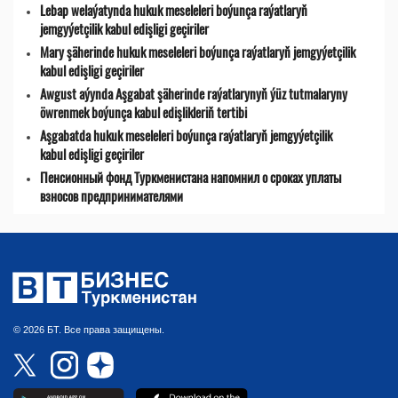
Lebap welaýatynda hukuk meseleleri boýunça raýatlaryň
jemgyýetçilik kabul edişligi geçiriler
Mary şäherinde hukuk meseleleri boýunça raýatlaryň jemgyýetçilik
kabul edişligi geçiriler
Awgust aýynda Aşgabat şäherinde raýatlarynyň ýüz tutmalaryny
öwrenmek boýunça kabul edişlikleriň tertibi
Aşgabatda hukuk meseleleri boýunça raýatlaryň jemgyýetçilik
kabul edişligi geçiriler
Пенсионный фонд Туркменистана напомнил о сроках уплаты
взносов предпринимателями
© 2026 БТ. Все права защищены.