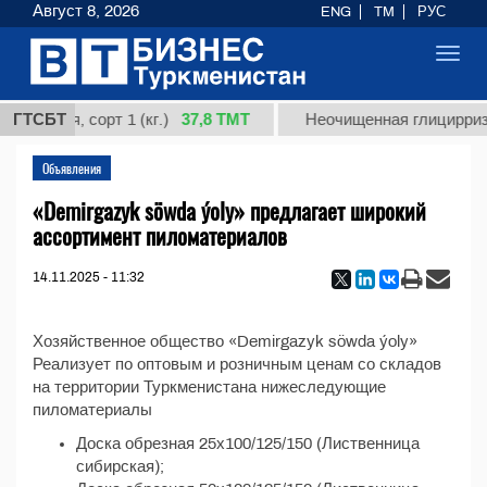
Август 8, 2026
ENG
TM
РУС
Toggl
navig
37,8 ТМТ
кардная, сорт 1 (кг.)
ГТСБТ
Неочищенная глицирризи
Объявления
«Demirgazyk söwda ýoly» предлагает широкий
ассортимент пиломатериалов
14.11.2025 - 11:32
Хозяйственное общество «Demirgazyk söwda ýoly»
Реализует по оптовым и розничным ценам со складов
на территории Туркменистана нижеследующие
пиломатериалы
Доска обрезная 25х100/125/150 (Лиственница
сибирская);