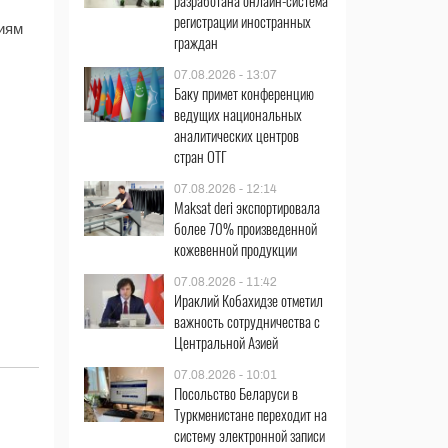
разработана онлайн-система
регистрации иностранных
иям
граждан
07.08.2026 - 13:07
Баку примет конференцию
ведущих национальных
аналитических центров
стран ОТГ
07.08.2026 - 12:14
Maksat deri экспортировала
более 70% произведенной
кожевенной продукции
07.08.2026 - 11:42
Ираклий Кобахидзе отметил
важность сотрудничества с
Центральной Азией
07.08.2026 - 10:01
Посольство Беларуси в
Туркменистане переходит на
систему электронной записи