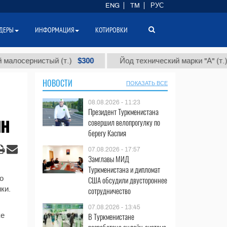
ENG
TM
РУС
ДЕРЫ
ИНФОРМАЦИЯ
КОТИРОВКИ
$300
$86
осернистый (т.)
Йод технический марки "А" (т.)
НОВОСТИ
ПОКАЗАТЬ ВСЕ
08.08.2026 - 11:23
Президент Туркменистана
ин
совершил велопрогулку по
берегу Каспия
07.08.2026 - 17:57
Замглавы МИД
Туркменистана и дипломат
о
США обсудили двустороннее
ки.
сотрудничество
07.08.2026 - 13:45
В Туркменистане
ке