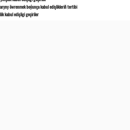
ryny öwrenmek boýunça kabul edişlikleriň tertibi
 kabul edişligi geçiriler