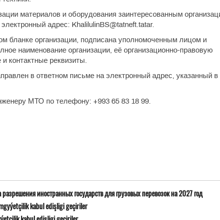
изации материалов и оборудования заинтересованным организац
ектронный адрес: KhalilulinBS@tatneft.tatar.
м бланке организации, подписана уполномоченным лицом и
олное наименование организации, её организационно-правовую
е и контактные реквизиты.
правлен в ответном письме на электронный адрес, указанный в
женеру МТО по телефону: +993 65 83 18 99.
а разрешения иностранных государств для грузовых перевозок на 2027 год
yýetçilik kabul edişligi geçiriler
çilik kabul edişligi geçiriler