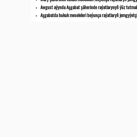
Awgust aýynda Aşgabat şäherinde raýatlarynyň ýüz tutmala
Aşgabatda hukuk meseleleri boýunça raýatlaryň jemgyýetçilik