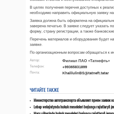
В целях получения перечня доступных к реал
необходимо направить официальную заявку на эл
Заявка должна быть оформлена на официально
заверена печатью. В заявке следует указать п
форму, страну регистрации, а также банковски
Перечень материалов и оборудования будет на
заявке.
По организационным вопросам обращаться к ин
Автор:
Филиал ПАО «Татнефть»
Телефон:
+99365831899
Почта:
KhalilulinBS@tatneft.tatar
ЧИТАЙТЕ ТАКЖЕ
Министерство автотранспорта объявляет прием заявок н
Lebap welaýatynda hukuk meseleleri boýunça raýatlaryň jemg
Mary şäherinde hukuk meseleleri boýunça raýatlaryň jemgyýet