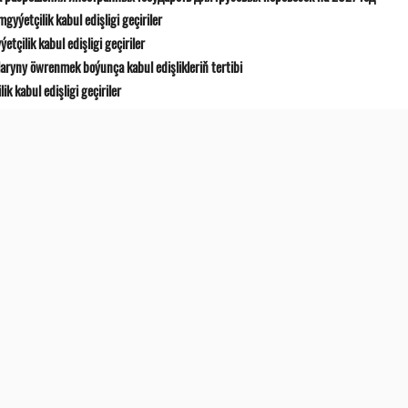
yýetçilik kabul edişligi geçiriler
çilik kabul edişligi geçiriler
ryny öwrenmek boýunça kabul edişlikleriň tertibi
 kabul edişligi geçiriler