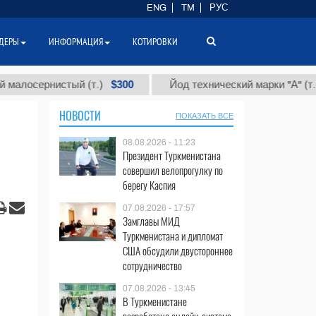
ENG
TM
РУС
ДЕРЫ
ИНФОРМАЦИЯ
КОТИРОВКИ
$300
$8
осернистый (т.)
Йод технический марки "А" (т.)
НОВОСТИ
ПОКАЗАТЬ ВСЕ
08.08.2026 - 11:23
Президент Туркменистана
совершил велопрогулку по
берегу Каспия
07.08.2026 - 17:57
Замглавы МИД
Туркменистана и дипломат
США обсудили двустороннее
сотрудничество
07.08.2026 - 13:45
В Туркменистане