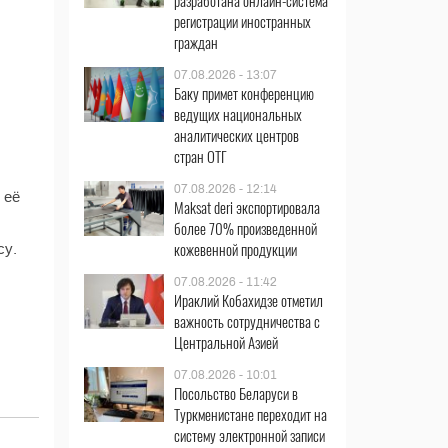
разработана онлайн-система
регистрации иностранных
граждан
07.08.2026 - 13:07
Баку примет конференцию
ведущих национальных
аналитических центров
стран ОТГ
07.08.2026 - 12:14
 её
Maksat deri экспортировала
более 70% произведенной
кожевенной продукции
су.
07.08.2026 - 11:42
Ираклий Кобахидзе отметил
важность сотрудничества с
Центральной Азией
07.08.2026 - 10:01
Посольство Беларуси в
Туркменистане переходит на
систему электронной записи