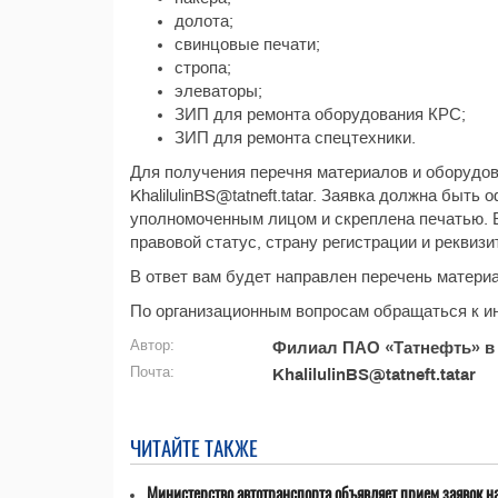
долота;
свинцовые печати;
стропа;
элеваторы;
ЗИП для ремонта оборудования КРС;
ЗИП для ремонта спецтехники.
Для получения перечня материалов и оборудов
KhalilulinBS@tatneft.tatar. Заявка должна быт
уполномоченным лицом и скреплена печатью. В
правовой статус, страну регистрации и реквизи
В ответ вам будет направлен перечень материа
По организационным вопросам обращаться к ин
Автор:
Филиал ПАО «Татнефть» в
Почта:
KhalilulinBS@tatneft.tatar
ЧИТАЙТЕ ТАКЖЕ
Министерство автотранспорта объявляет прием заявок н