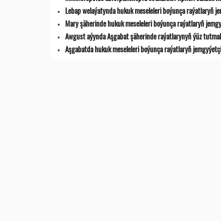
Lebap welaýatynda hukuk meseleleri boýunça raýatlaryň jemg
Mary şäherinde hukuk meseleleri boýunça raýatlaryň jemgyýet
Awgust aýynda Aşgabat şäherinde raýatlarynyň ýüz tutmala
Aşgabatda hukuk meseleleri boýunça raýatlaryň jemgyýetçilik