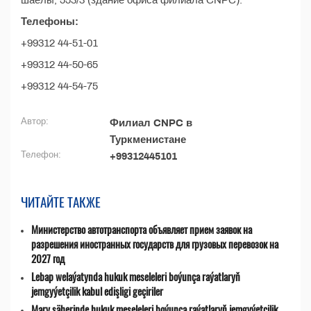
шаёлы, 553/3 (здание офиса филиала CNPC).
Телефоны:
+99312 44-51-01
+99312 44-50-65
+99312 44-54-75
Автор:
Филиал CNPC в
Туркменистане
Телефон:
+99312445101
ЧИТАЙТЕ ТАКЖЕ
Министерство автотранспорта объявляет прием заявок на
разрешения иностранных государств для грузовых перевозок на
2027 год
Lebap welaýatynda hukuk meseleleri boýunça raýatlaryň
jemgyýetçilik kabul edişligi geçiriler
Mary şäherinde hukuk meseleleri boýunça raýatlaryň jemgyýetçilik