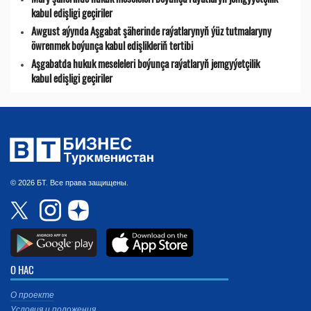
kabul edişligi geçiriler
Awgust aýynda Aşgabat şäherinde raýatlarynyň ýüz tutmalaryny
öwrenmek boýunça kabul edişlikleriň tertibi
Aşgabatda hukuk meseleleri boýunça raýatlaryň jemgyýetçilik
kabul edişligi geçiriler
© 2026 БТ. Все права защищены.
О НАС
О проекте
Условия и положения