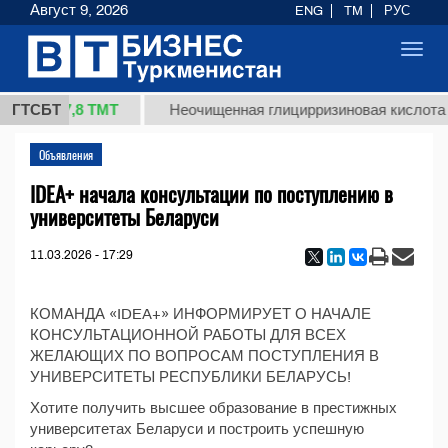
Август 9, 2026
ENG
TM
РУС
Toggl
navig
37,8 ТМТ
(кг.)
ГТСБТ
Неочищенная глицирризиновая кислота с
Объявления
IDEA+ начала консультации по поступлению в
университеты Беларуси
11.03.2026 - 17:29
КОМАНДА «IDEA+» ИНФОРМИРУЕТ О НАЧАЛЕ
КОНСУЛЬТАЦИОННОЙ РАБОТЫ ДЛЯ ВСЕХ
ЖЕЛАЮЩИХ ПО ВОПРОСАМ ПОСТУПЛЕНИЯ В
УНИВЕРСИТЕТЫ РЕСПУБЛИКИ БЕЛАРУСЬ!
Хотите получить высшее образование в престижных
университетах Беларуси и построить успешную