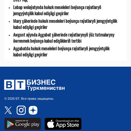
Lebap welaýatynda hukuk meseleleri boýunça raýatlaryň
jemgyýetçilik kabul edişligi geçiriler
Mary şäherinde hukuk meseleleri boýunça raýatlaryň jemgyýetçilik
kabul edişligi geçiriler
Awgust aýynda Aşgabat şäherinde raýatlarynyň ýüz tutmalaryny
öwrenmek boýunça kabul edişlikleriň tertibi
Aşgabatda hukuk meseleleri boýunça raýatlaryň jemgyýetçilik
kabul edişligi geçiriler
© 2026 БТ. Все права защищены.