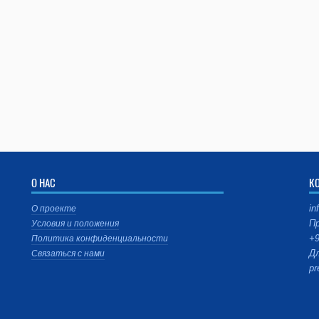
О НАС
К
in
О проекте
Пр
Условия и положения
+9
Политика конфиденциальности
Дл
Связаться с нами
pr