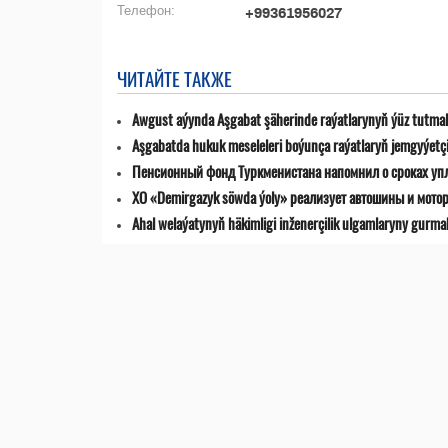
Телефон:
+99361956027
ЧИТАЙТЕ ТАКЖЕ
Awgust aýynda Aşgabat şäherinde raýatlarynyň ýüz tutmala
Aşgabatda hukuk meseleleri boýunça raýatlaryň jemgyýetçilik
Пенсионный фонд Туркменистана напомнил о сроках уп
ХО «Demirgazyk söwda ýoly» реализует автошины и мото
Ahal welaýatynyň häkimligi inženerçilik ulgamlaryny gurma