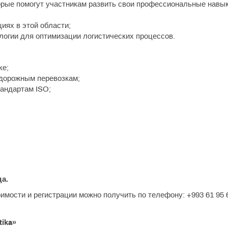
орые помогут участникам развить свои профессиональные навык
иях в этой области;
огии для оптимизации логистических процессов.
ке;
одорожным перевозкам;
тандартам ISO;
да.
мости и регистрации можно получить по телефону: +993 61 95 6
tika»