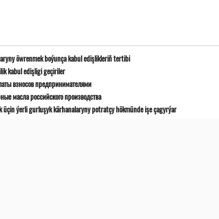
ryny öwrenmek boýunça kabul edişlikleriň tertibi
 kabul edişligi geçiriler
латы взносов предпринимателями
рные масла российского производства
k üçin ýerli gurluşyk kärhanalaryny potratçy hökmünde işe çagyrýar