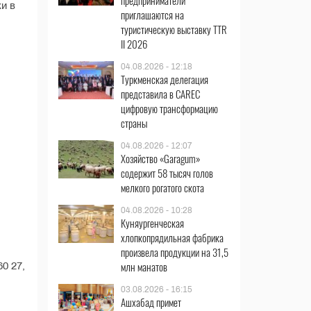
предприниматели
и в
приглашаются на
туристическую выставку TTR
II 2026
04.08.2026 - 12:18
Туркменская делегация
представила в CAREC
цифровую трансформацию
страны
04.08.2026 - 12:07
Хозяйство «Garagum»
содержит 58 тысяч голов
мелкого рогатого скота
04.08.2026 - 10:28
Куняургенческая
хлопкопрядильная фабрика
произвела продукции на 31,5
млн манатов
0 27,
03.08.2026 - 16:15
Ашхабад примет