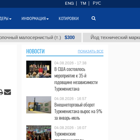
ENG
TM
РУС
ДЕРЫ
ИНФОРМАЦИЯ
КОТИРОВКИ
$300
чный малосернистый (т.)
Йод технический марки "А"
НОВОСТИ
ПОКАЗАТЬ ВСЕ
04.08.2026 - 17:38
В США состоялось
мероприятие к 35-й
годовщине независимости
Туркменистана
04.08.2026 - 16:57
Внешнеторговый оборот
Туркменистана вырос на 9%
за январь-июль
04.08.2026 - 16:07
Туркменские