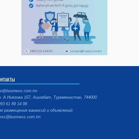
ОНТАКТЫ
fo@business.com.tm
. А.Ниязова 157, Ашгабат, Туркменистан, 744000
93 61 89 14 98
я размещения вакансий и объявлений:
ess@business.com.tm