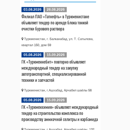
03.08.2026
28.08.2026
Филиал ПАО «Татнефть» в Туркменистане
объявляет тендер по аренде блока тонкой
очистки бурового раствора
Туркменистан, г. Балканабад, ул. Т. Сатылова,
квартал 150, дом 59
05.08.2026
15.09.2026
ГК «Туркменнебит» повторно объявляет
международный тендер на закупку
автотранспортной, специализированной
техники и запчастей
Туркменистан, г.Ашхабад, Арчабил шаёлы 56
05.08.2026
15.09.2026
ГК «Туркменхимия» объявляет международный
тендер на строительство комплекса по
производству аммиачной селитры и карбамида
Туркменистан, г.Ашхабад, Арчабил шаёлы, 132