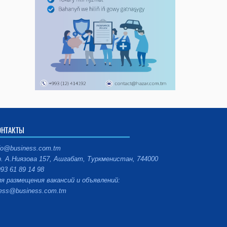
ОНТАКТЫ
fo@business.com.tm
. А.Ниязова 157, Ашгабат, Туркменистан, 744000
93 61 89 14 98
я размещения вакансий и объявлений:
ess@business.com.tm