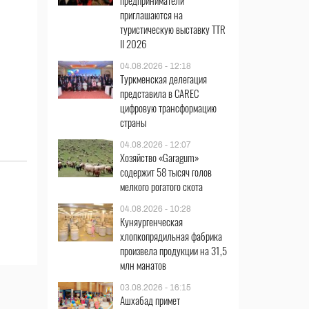
предприниматели
приглашаются на
туристическую выставку TTR
II 2026
04.08.2026 - 12:18
Туркменская делегация
представила в CAREC
цифровую трансформацию
страны
04.08.2026 - 12:07
Хозяйство «Garagum»
содержит 58 тысяч голов
мелкого рогатого скота
04.08.2026 - 10:28
Куняургенческая
хлопкопрядильная фабрика
произвела продукции на 31,5
млн манатов
03.08.2026 - 16:15
Ашхабад примет