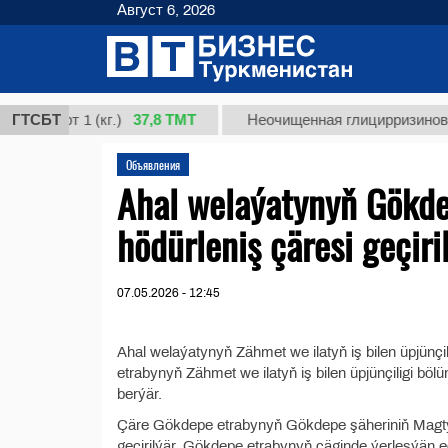
Август 6, 2026
37,8 ТМТ
 сорт 1 (кг.)
ГТСБТ
Неочищенная глицирризиновая ки
Объявления
Ahal welaýatynyň Gökde
hödürleniş çäresi geçiri
07.05.2026 - 12:45
Ahal welaýatynyň Zähmet we ilatyň iş bilen üpjünçi
etrabynyň Zähmet we ilatyň iş bilen üpjünçiligi bölü
berýär.
Çäre Gökdepe etrabynyň Gökdepe şäheriniň Magty
geçirilýär. Gökdepe etrabynyň çäginde ýerleşýän e