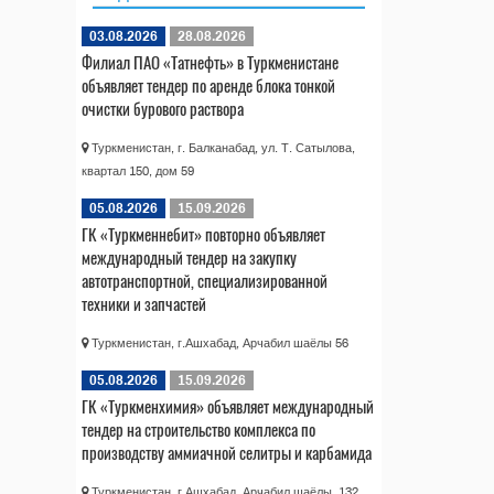
03.08.2026
28.08.2026
Филиал ПАО «Татнефть» в Туркменистане
объявляет тендер по аренде блока тонкой
очистки бурового раствора
Туркменистан, г. Балканабад, ул. Т. Сатылова,
квартал 150, дом 59
05.08.2026
15.09.2026
ГК «Туркменнебит» повторно объявляет
международный тендер на закупку
автотранспортной, специализированной
техники и запчастей
Туркменистан, г.Ашхабад, Арчабил шаёлы 56
05.08.2026
15.09.2026
ГК «Туркменхимия» объявляет международный
тендер на строительство комплекса по
производству аммиачной селитры и карбамида
Туркменистан, г.Ашхабад, Арчабил шаёлы, 132