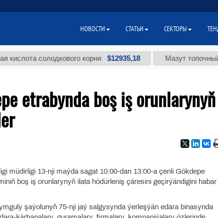
НОВОСТИ
СТАТЬИ
СЕКТОРЫ
ТЕН
$12935,18
слота солодкового корня
Мазут топочный мал
pe etrabynda boş iş orunlarynyň
ler
ligi müdirligi 13-nji maýda sagat 10:00-dan 13:00-a çenli Gökdepe
miniň boş iş orunlarynyň ilata hödürleniş çäresini geçirýändigini habar
mguly şaýolunyň 75-nji jaý salgysynda ýerleşýän edara binasynda
dara-kärhanalary, guramalary, firmalary, kompaniýalary özlerinde