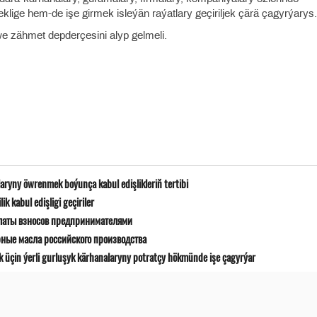
lige hem-de işe girmek isleýän raýatlary geçiriljek çärä çagyrýarys.
we zähmet depderçesini alyp gelmeli.
ryny öwrenmek boýunça kabul edişlikleriň tertibi
 kabul edişligi geçiriler
латы взносов предпринимателями
рные масла российского производства
k üçin ýerli gurluşyk kärhanalaryny potratçy hökmünde işe çagyrýar