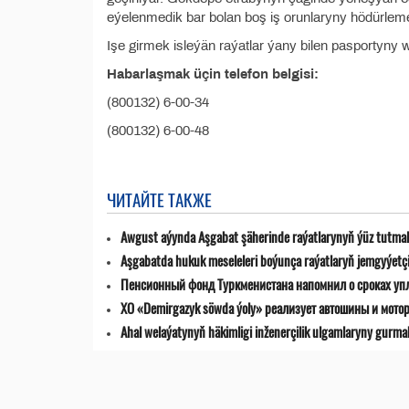
eýelenmedik bar bolan boş iş orunlaryny hödürlemek
Işe girmek isleýän raýatlar ýany bilen pasportyny 
Habarlaşmak üçin telefon belgisi:
(800132) 6-00-34
(800132) 6-00-48
ЧИТАЙТЕ ТАКЖЕ
Awgust aýynda Aşgabat şäherinde raýatlarynyň ýüz tutmala
Aşgabatda hukuk meseleleri boýunça raýatlaryň jemgyýetçilik
Пенсионный фонд Туркменистана напомнил о сроках уп
ХО «Demirgazyk söwda ýoly» реализует автошины и мото
Ahal welaýatynyň häkimligi inženerçilik ulgamlaryny gurma