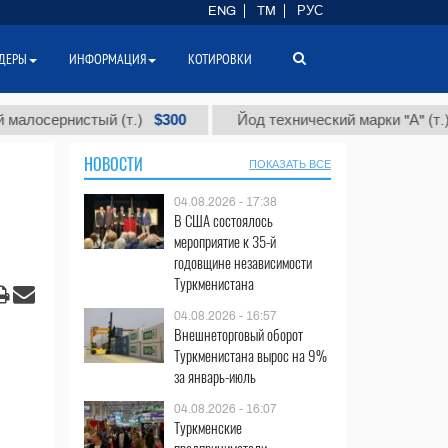
ENG
TM
РУС
ДЕРЫ
ИНФОРМАЦИЯ
КОТИРОВКИ
$300
$86
осернистый (т.)
Йод технический марки "А" (т.)
НОВОСТИ
ПОКАЗАТЬ ВСЕ
04.08.2026 - 17:38
В США состоялось
мероприятие к 35-й
годовщине независимости
Туркменистана
04.08.2026 - 16:57
Внешнеторговый оборот
Туркменистана вырос на 9%
за январь-июль
04.08.2026 - 16:07
Туркменские