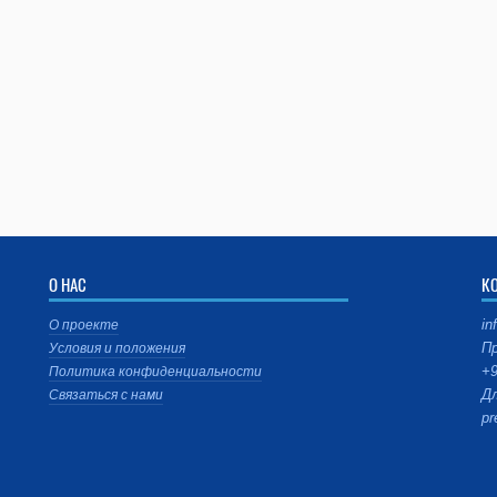
О НАС
К
in
О проекте
Пр
Условия и положения
+9
Политика конфиденциальности
Дл
Связаться с нами
pr