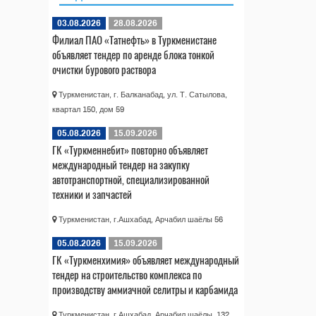
03.08.2026
28.08.2026
Филиал ПАО «Татнефть» в Туркменистане
объявляет тендер по аренде блока тонкой
очистки бурового раствора
Туркменистан, г. Балканабад, ул. Т. Сатылова,
квартал 150, дом 59
05.08.2026
15.09.2026
ГК «Туркменнебит» повторно объявляет
международный тендер на закупку
автотранспортной, специализированной
техники и запчастей
Туркменистан, г.Ашхабад, Арчабил шаёлы 56
05.08.2026
15.09.2026
ГК «Туркменхимия» объявляет международный
тендер на строительство комплекса по
производству аммиачной селитры и карбамида
Туркменистан, г.Ашхабад, Арчабил шаёлы, 132