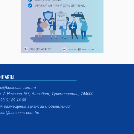
ОНТАКТЫ
fo@business.com.tm
. А.Ниязова 157, Ашгабат, Туркменистан, 744000
93 61 89 14 98
я размещения вакансий и объявлений:
ess@business.com.tm