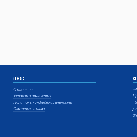
О НАС
К
in
О проекте
Пр
Условия и положения
+9
Политика конфиденциальности
Дл
Связаться с нами
pr