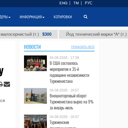
ENG
TM
РУС
ДЕРЫ
ИНФОРМАЦИЯ
КОТИРОВКИ
$300
$86 
сернистый (т.)
Йод технический марки "А" (т.)
НОВОСТИ
ПОКАЗАТЬ ВСЕ
04.08.2026 - 17:38
В США состоялось
y
мероприятие к 35-й
годовщине независимости
Туркменистана
04.08.2026 - 16:57
Внешнеторговый оборот
тся
Туркменистана вырос на 9%
за январь-июль
04.08.2026 - 16:07
Туркменские