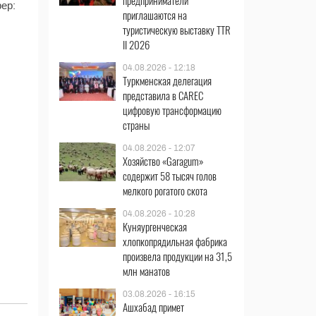
предприниматели
ер:
приглашаются на
туристическую выставку TTR
II 2026
04.08.2026 - 12:18
Туркменская делегация
представила в CAREC
цифровую трансформацию
страны
04.08.2026 - 12:07
Хозяйство «Garagum»
содержит 58 тысяч голов
мелкого рогатого скота
04.08.2026 - 10:28
Куняургенческая
хлопкопрядильная фабрика
произвела продукции на 31,5
млн манатов
03.08.2026 - 16:15
Ашхабад примет