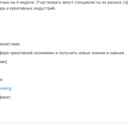
тано на 4 недели. Участвовать могут специалисты из разных сф
ора и креативных индустрий.
иалистами.
сфере креативной экономики и получить новые знания и навыки.
ми).
да
rseeng
фикат.