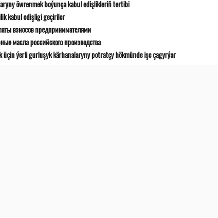
ryny öwrenmek boýunça kabul edişlikleriň tertibi
 kabul edişligi geçiriler
латы взносов предпринимателями
рные масла российского производства
k üçin ýerli gurluşyk kärhanalaryny potratçy hökmünde işe çagyrýar