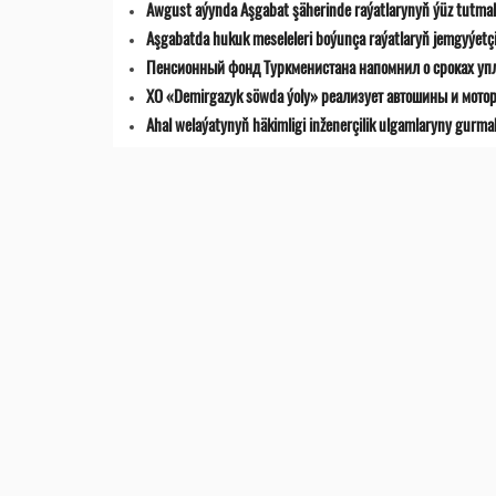
Awgust aýynda Aşgabat şäherinde raýatlarynyň ýüz tutmala
Aşgabatda hukuk meseleleri boýunça raýatlaryň jemgyýetçilik
Пенсионный фонд Туркменистана напомнил о сроках уп
ХО «Demirgazyk söwda ýoly» реализует автошины и мото
Ahal welaýatynyň häkimligi inženerçilik ulgamlaryny gurma