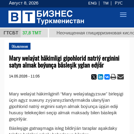
Август 8, 2026
ENG
TM
РУС
Toggl
navig
37,8 ТМТ
т 1 (кг.)
ГТСБТ
Неочищенная глицирризиновая кислот
Объявления
Mary welaýat häkimligi gipohlorid natriý erginini
satyn almak boýunça bäsleşik yglan edýär
14.05.2026 - 11:05
Mary welaýat häkimliginiň “Mary welaýatagyzsuw” birleşigi
üçin agyz suwuny zyýansyzlandyrmakda ulanylýan
gipohlorid natriý erginini satyn almak boýunça üpjün ediji
hususy telekeçileri seçip almak maksady bilen bäsleşik
geçirilýär.
Bäsleşige gatnaşmaga isleg bildirýän taraplar aşakdaky