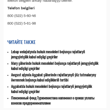
telefon belgileri arkaly habarlaşyp bilerler:
Telefon belgileri
800 (522) 5-60-46
800 (522) 5-61-98
ЧИТАЙТЕ ТАКЖЕ
Lebap welaýatynda hukuk meseleleri boýunça raýatlaryň
jemgyýetçilik kabul edişligi geçiriler
Mary şäherinde hukuk meseleleri boýunça raýatlaryň jemgyýetçilik
kabul edişligi geçiriler
Awgust aýynda Aşgabat şäherinde raýatlarynyň ýüz tutmalaryny
öwrenmek boýunça kabul edişlikleriň tertibi
Aşgabatda hukuk meseleleri boýunça raýatlaryň jemgyýetçilik
kabul edişligi geçiriler
Пенсионный фонд Туркменистана напомнил о сроках уплаты
взносов предпринимателями