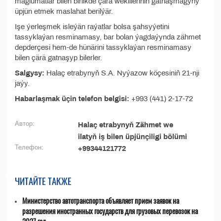
maglumatlar bilen birlikde çärä wekilleriniň gatnaşmagyny
üpjün etmek maslahat berilýär.
Işe ýerleşmek isleýän raýatlar bolsa şahsyýetini
tassyklaýan resminamasy, bar bolan ýagdaýynda zähmet
depderçesi hem-de hünärini tassyklaýan resminamasy
bilen çärä gatnaşyp bilerler.
Salgysy:
Halaç etrabynyň S.A. Nyýazow köçesiniň 21-nji
jaýy.
Habarlaşmak üçin telefon belgisi:
+993 (441) 2-17-72
Автор:
Halaç etrabynyň Zähmet we
ilatyň iş bilen üpjünçiligi bölümi
Телефон:
+99344121772
ЧИТАЙТЕ ТАКЖЕ
Министерство автотранспорта объявляет прием заявок на
разрешения иностранных государств для грузовых перевозок на