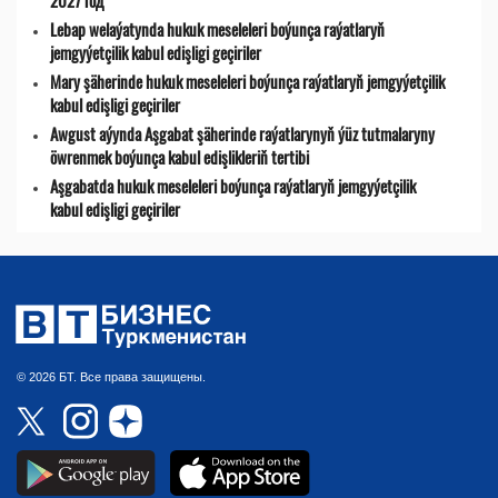
2027 год
Lebap welaýatynda hukuk meseleleri boýunça raýatlaryň
jemgyýetçilik kabul edişligi geçiriler
Mary şäherinde hukuk meseleleri boýunça raýatlaryň jemgyýetçilik
kabul edişligi geçiriler
Awgust aýynda Aşgabat şäherinde raýatlarynyň ýüz tutmalaryny
öwrenmek boýunça kabul edişlikleriň tertibi
Aşgabatda hukuk meseleleri boýunça raýatlaryň jemgyýetçilik
kabul edişligi geçiriler
© 2026 БТ. Все права защищены.