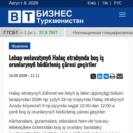
Август 8, 2026
ENG
TM
РУС
Toggl
navig
37,8 ТМТ
ая, сорт 1 (кг.)
ГТСБТ
Неочищенная глицирризиновая
Объявления
Lebap welavatynyň Halaç etrabynda boş iş
orunlarynyň hödürleniş çäresi geçiriler
14.05.2026 - 11:11
Halaç etrabynyň Zähmet we ilatyň iş bilen üpjünçiligi bölümi
tarapyndan 2026-njy ýylyň 22-nji maýynda Halaç etrabynyň
Azady köçesiniň 5-nji jaýynda sagat 10:00-dan 12:00-a
çenli boş iş orunlarynyň hödürleniş çäresi geçiriler.
Kärhanalara, guramalara, edaralara hem-de hususy
telekeçilere özlerindäki boş iş orunlary baradaky